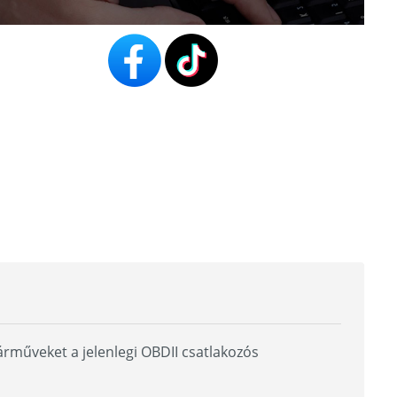
árműveket a jelenlegi OBDII csatlakozós