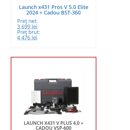
Launch x431 Pros V 5.0 Elite
2024 + Cadou BST-360
Preț net:
Prețul
Prețul
3 699
lei
inițial
curent
Preț brut:
a
Prețul
este:
Prețul
4 476
lei
fost:
inițial
3
curent
3
a
699 lei.
este:
899 lei.
fost:
4
4
476 lei.
718 lei.