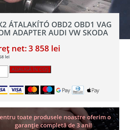
X2 ÁTALAKÍTÓ OBD2 OBD1 VAG
OM ADAPTER AUDI VW SKODA
reț net:
3 858
lei
668
lei
titate
ADAUGĂ ÎN COȘ
2
lakító
D2
D1
g
M
pter
i
entru toate produsele noastre oferim o
garanție completă de 3 ani!
oda