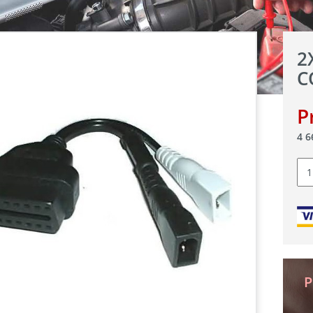
2
C
P
4 
Can
2X
áta
OB
OB
Va
CO
Ada
Aud
P
VW
Sk