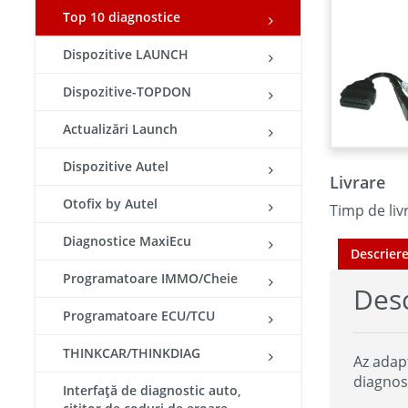
Top 10 diagnostice
Dispozitive LAUNCH
Dispozitive-TOPDON
Actualizări Launch
Dispozitive Autel
Livrare
Otofix by Autel
Timp de livr
Diagnostice MaxiEcu
Descrier
Programatoare IMMO/Cheie
Desc
Programatoare ECU/TCU
THINKCAR/THINKDIAG
Az adap
diagnosz
Interfață de diagnostic auto,