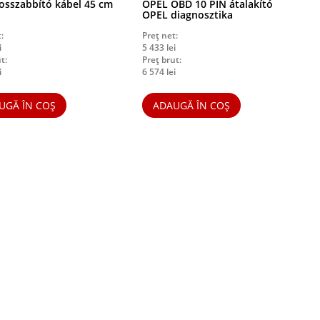
sszabbító kábel 45 cm
OPEL OBD 10 PIN átalakító
OPEL diagnosztika
:
Preț net:
i
5 433
lei
t:
Preț brut:
i
6 574
lei
UGĂ ÎN COȘ
ADAUGĂ ÎN COȘ