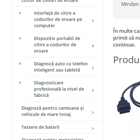
cititor de coduri de eroare
Minden 
Interfață de citire a
codurilor de eroare pe
computer
În multe ca
primit să n
Dispozitiv portabil de
continue.
citire a codurilor de
eroare
Produ
Diagnoză auto cu telefon
inteligent sau tabletă
Diagnosticare
profesională la nivel de
fabrică
Diagnoză pentru camioane și
vehicule de mare tonaj
Testere de baterii
Diagnoză pentru motociclete​