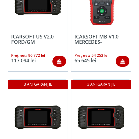
ICARSOFT US V2.0
ICARSOFT MB V1.0
FORD/GM
MERCEDES-
BENZ/SPRINTER/SMART
Preț net:
96 772
lei
Preț net:
54 252
lei
117 094
lei
65 645
lei