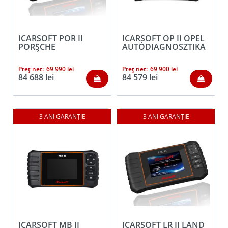
ICARSOFT POR II
ICARSOFT OP II OPEL
PORSCHE
AUTÓDIAGNOSZTIKA
AUTÓDIAGNOSZTIKA
Preț net:
69 990
lei
Preț net:
69 900
lei
84 688
lei
84 579
lei
ICARSOFT MB II
ICARSOFT LR II LAND