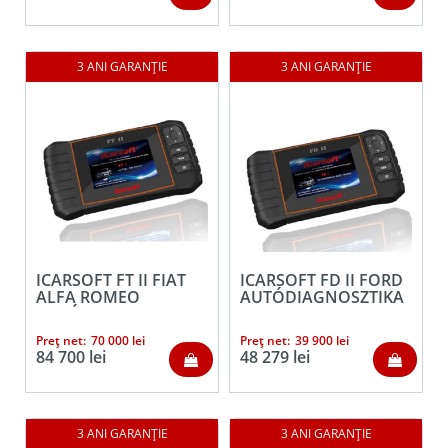
ICARSOFT FT II FIAT
ICARSOFT FD II FORD
ALFA ROMEO
AUTÓDIAGNOSZTIKA
AUTÓDIAGNOSZTIKA
Prețul
Prețul
Preț net:
70 000
lei
Preț net:
39 900
lei
Prețul
inițial
Prețul
curent
84 700
lei
48 279
lei
inițial
curent
a
este:
a
este:
fost:
39
fost:
48
69
900 lei.
84
279 lei.
688 lei.
990 lei.