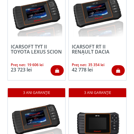
ICARSOFT TYT II
ICARSOFT RT II
TOYOTA LEXUS SCION
RENAULT DACIA
ISUZU
AUTÓDIAGNOSZTIKA
Preț net:
19 606
lei
Preț net:
35 354
lei
23 723
lei
42 778
lei