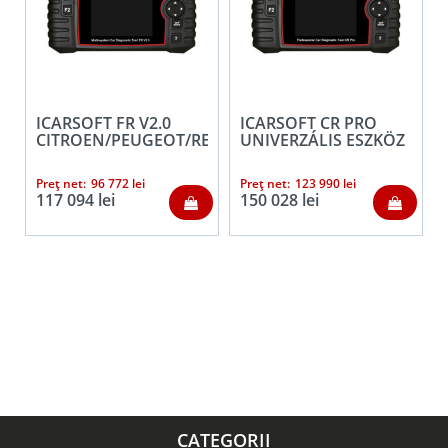
ICARSOFT FR V2.0
ICARSOFT CR PRO
CITROEN/PEUGEOT/RENAULT/DACIA
UNIVERZÁLIS ESZKÖZ
Preț net:
96 772
lei
Preț net:
123 990
lei
117 094
lei
150 028
lei
CATEGORII