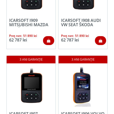
ICARSOFT I909
ICARSOFT I908 AUDI
MITSUBISHI MAZDA
VW SEAT ŠKODA
AUTÓDIAGNOSZTIKA
DIAGNOSZTIKA
+OBD II
Preț net:
51 890
lei
Preț net:
51 890
lei
62 787
lei
62 787
lei
ICARSOFT I907
ICARSOFT I906 VOLVO