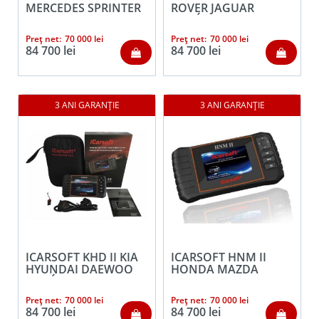
MERCEDES SPRINTER
ROVER JAGUAR
SMART
AUTÓDIAGNOSZTIKA
AUTÓDIAGNOSZTIKA
Preț net:
70 000
lei
Preț net:
70 000
lei
84 700
lei
84 700
lei
ICARSOFT KHD II KIA
ICARSOFT HNM II
HYUNDAI DAEWOO
HONDA MAZDA
AUTÓDIAGNOSZTIKA
MITSUBISHI NISSAN
SUBARU
Preț net:
70 000
lei
Preț net:
70 000
lei
AUTÓDIAGNOSZTIKA
84 700
lei
84 700
lei