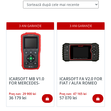
ICARSOFT MB V1.0
ICARSOFT FA V2.0 FOR
FOR MERCEDES-
FIAT / ALFA ROMEO
BENZ/SPRINTER/SMART
Prețul
Prețul
Preț net:
29 900
lei
Preț net:
47 165
lei
Prețul
inițial
Prețul
curent
36 179
lei
57 070
lei
inițial
curent
a
este:
a
este:
fost:
29
fost:
36