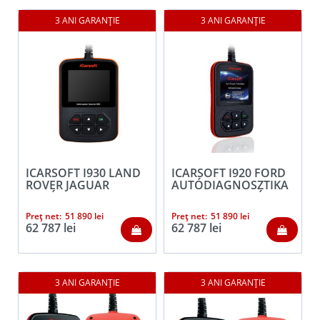
ICARSOFT I930 LAND
ICARSOFT I920 FORD
ROVER JAGUAR
AUTÓDIAGNOSZTIKA
AUTÓDIAGNOSZTIKA
+OBDII FUNKCIÓ
+OBDII FUNKCIÓ
Preț net:
51 890
lei
Preț net:
51 890
lei
62 787
lei
62 787
lei