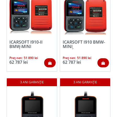
ICARSOFT I910-II
ICARSOFT I910 BMW-
BMW-MINI
MINI
AUTÓDIAGNOSZTIKA
AUTÓDIAGNOSZTIKA
Preț net:
51 890
lei
Preț net:
51 890
lei
62 787
lei
62 787
lei