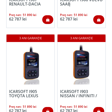
RENAULT-DACIA
SAAB
AUTÓDIAGNOSZTIKA
+OBDII
Preț net:
51 890
lei
Preț net:
51 890
lei
62 787
lei
62 787
lei
ICARSOFT I905
ICARSOFT I903
TOYOTA LEXUS
NISSAN / INFINITI /
AUTÓDIAGNOSZTIKA
SUBARU
+OBDII
AUTÓDIAGNOSZTIKA
Preț net:
51 890
lei
Preț net:
51 890
lei
+OBDII FUNKCIÓ
62 787
lei
62 787
lei