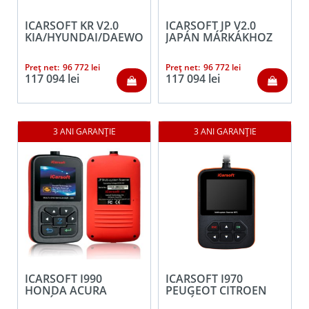
ICARSOFT KR V2.0
ICARSOFT JP V2.0
KIA/HYUNDAI/DAEWOO
JAPÁN MÁRKÁKHOZ
Preț net:
96 772
lei
Preț net:
96 772
lei
117 094
lei
117 094
lei
ICARSOFT I990
ICARSOFT I970
HONDA ACURA
PEUGEOT CITROEN
AUTÓDIAGNOSZTIKA
AUTÓDIAGNOSZTIKA