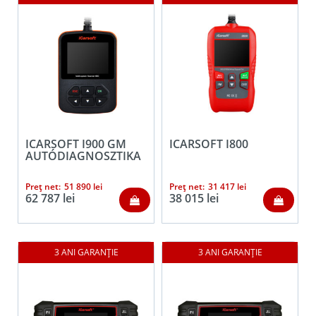
ICARSOFT I900 GM
ICARSOFT I800
AUTÓDIAGNOSZTIKA
+OBD II
Preț net:
51 890
lei
Preț net:
31 417
lei
62 787
lei
38 015
lei