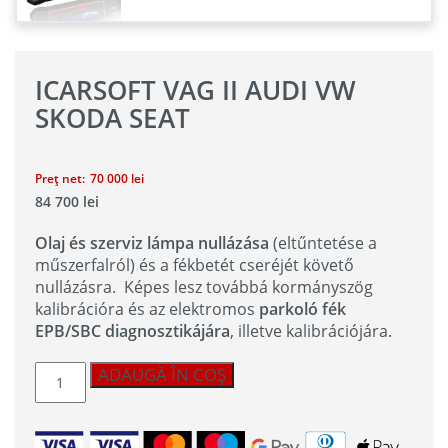
ICARSOFT VAG II AUDI VW
SKODA SEAT
Preț net:
70 000
lei
84 700
lei
Olaj és szerviz lámpa nullázása
(eltűntetése a
műszerfalról) és a fékbetét cseréjét követő
nullázásra. Képes lesz továbbá kormányszög
kalibrációra és az elektromos
parkoló fék
EPB/SBC diagnosztikájára
, illetve kalibrációjára.
Cantitate
ADAUGĂ ÎN COȘ
iCarsoft
VAG
II