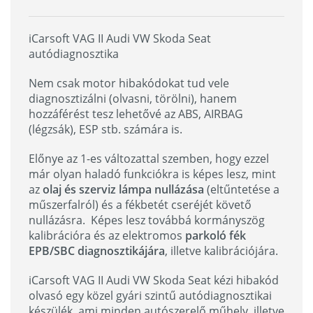
iCarsoft VAG II Audi VW Skoda Seat
autódiagnosztika
Nem csak motor hibakódokat tud vele
diagnosztizálni (olvasni, törölni), hanem
hozzáférést tesz lehetővé az ABS, AIRBAG
(légzsák), ESP stb. számára is.
Előnye az 1-es változattal szemben, hogy ezzel
már olyan haladó funkciókra is képes lesz, mint
az
olaj és szerviz lámpa nullázása
(eltűntetése a
műszerfalról) és a fékbetét cseréjét követő
nullázásra. Képes lesz továbbá kormányszög
kalibrációra és az elektromos
parkoló fék
EPB/SBC diagnosztikájára
, illetve kalibrációjára.
iCarsoft VAG II Audi VW Skoda Seat kézi hibakód
olvasó egy közel gyári szintű autódiagnosztikai
készülék, ami minden autószerelő műhely, illetve