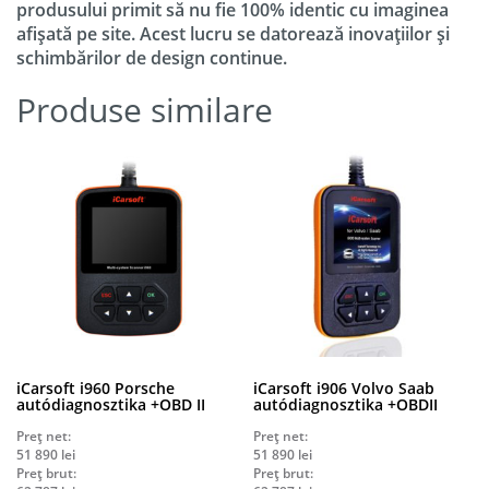
produsului primit să nu fie 100% identic cu imaginea
afișată pe site. Acest lucru se datorează inovațiilor și
schimbărilor de design continue.
Produse similare
iCarsoft i960 Porsche
iCarsoft i906 Volvo Saab
autódiagnosztika +OBD II
autódiagnosztika +OBDII
Preț net:
Preț net:
51 890
lei
51 890
lei
Preț brut:
Preț brut: