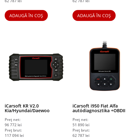
62 787
lei
62 787
lei
ADAUGĂ ÎN COȘ
ADAUGĂ ÎN COȘ
iCarsoft KR V2.0
iCarsoft i950 Fiat Alfa
Kia/Hyundai/Daewoo
autódiagnosztika +OBDII
Preț net:
Preț net:
96 772
lei
51 890
lei
Preț brut:
Preț brut:
117 094
lei
62 787
lei