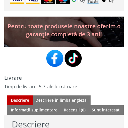
Audi
VW
Skoda
Seat
Pentru toate produsele noastre oferim o
garanție completă de 3 ani!
Livrare
Timp de livrare: 5-7 zile lucrătoare
Descriere
Descriere în limba engleză
Informații suplimentare
Recenzii (0)
Sunt interesat
Descriere