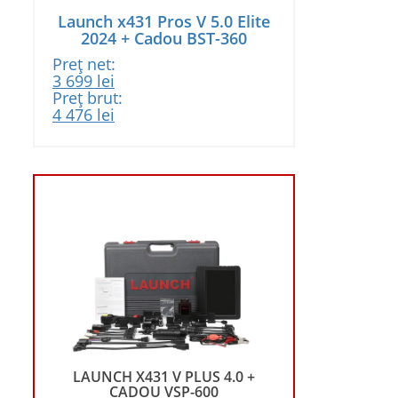
Launch x431 Pros V 5.0 Elite
2024 + Cadou BST-360
Preț net:
Prețul
Prețul
3 699
lei
inițial
curent
Preț brut:
a
Prețul
este:
Prețul
4 476
lei
fost:
inițial
3
curent
3
a
699 lei.
este:
899 lei.
fost:
4
4
476 lei.
718 lei.
X431 V PLUS 4.0 +
DOU VSP-600