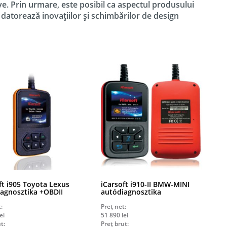
ve. Prin urmare, este posibil ca aspectul produsului
e datorează inovațiilor și schimbărilor de design
ft i905 Toyota Lexus
iCarsoft i910-II BMW-MINI
agnosztika +OBDII
autódiagnosztika
:
Preț net:
ei
51 890
lei
t:
Preț brut: