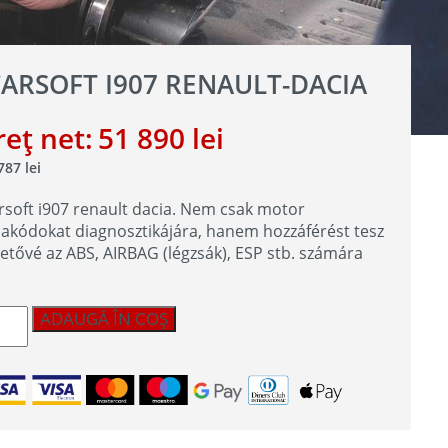
CARSOFT I907 RENAULT-DACIA
reț net:
51 890
lei
 787
lei
arsoft i907 renault dacia. Nem csak motor
bakódokat diagnosztikájára, hanem hozzáférést tesz
hetővé az ABS, AIRBAG (légzsák), ESP stb. számára
!
titate
ADAUGĂ ÎN COȘ
rsoft
7
ault-
ia