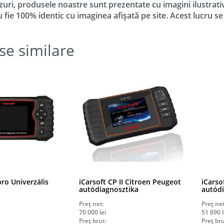
zuri, produsele noastre sunt prezentate cu imagini ilustrati
u fie 100% identic cu imaginea afișată pe site. Acest lucru s
se similare
pro Univerzális
iCarsoft CP II Citroen Peugeot
iCarso
autódiagnosztika
autódi
Preț net:
Preț net
70 000
lei
51 890
l
Preț brut:
Preț bru