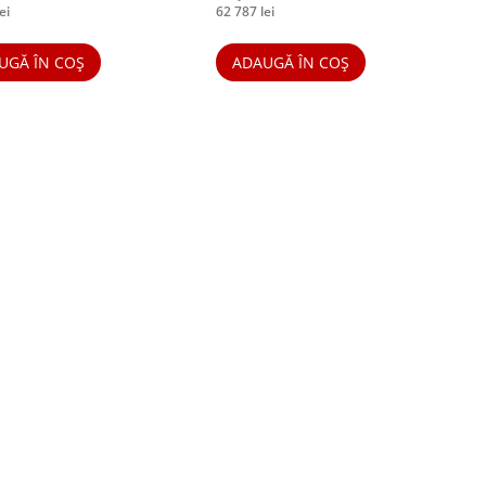
ei
62 787
lei
UGĂ ÎN COȘ
ADAUGĂ ÎN COȘ