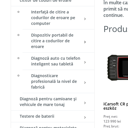
cititor de coduri de eroare
În multe ca
primit să n
Interfață de citire a
continue.
codurilor de eroare pe
computer
Produ
Dispozitiv portabil de
citire a codurilor de
eroare
Diagnoză auto cu telefon
inteligent sau tabletă
Diagnosticare
profesională la nivel de
fabrică
Diagnoză pentru camioane și
iCarsoft CR 
vehicule de mare tonaj
eszköz
Testere de baterii
Preț net:
123 990
lei
Preț brut:
Diagnoză pentru motociclete​