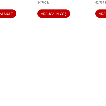
84 700
lei
62 787
l
AI MULT
ADAUGĂ ÎN COȘ
ADA