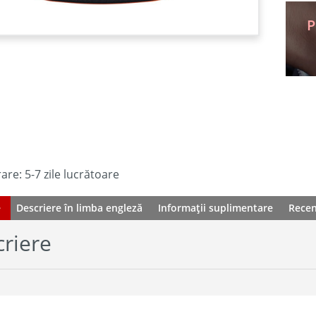
P
are: 5-7 zile lucrătoare
e
Descriere în limba engleză
Informații suplimentare
Recenz
riere