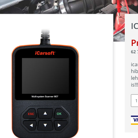
I
P
62
ic
hi
le
is!!
Can
iCa
i90
Ren
Dac