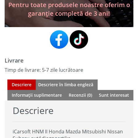
Subaru
Pentru toate produsele noastre oferim o
autódiagnosztika
garanție completă de 3 ani!
Livrare
Timp de livrare: 5-7 zile lucrătoare
Descriere
Descriere în limba engleză
Informații suplimentare
Recenzii (0)
Sunt interesat
Descriere
iCarsoft HNM II Honda Mazda Mitsubishi Nissan