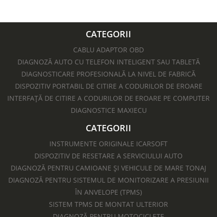
CATEGORII
CABLU ADAPTOR OBD
DIAGNOZĂ AUTO CU TELEFON INTELIGENT SAU TABLETĂ
DIAGNOSTICARE PROFESIONALĂ LA NIVEL DE FABRICĂ
DISPOZITIV PORTABIL DE CITIRE A CODURILOR DE EROARE
INTERFAȚĂ DE CITIRE A CODURILOR DE EROARE PE COMPUTER
DIAGNOSTICE MAXIECU
CATEGORII
INSTRUMENTE ORIGINALE ICARSOFT
DISPOZITIV DE RESETARE A SERVICIULUI AUTO
DIAGNOZĂ PENTRU CAMIOANE ȘI VEHICULE DE MARE TONAJ
DIAGNOZĂ PENTRU SISTEMUL DE MONITORIZARE A PRESIUNII
ÎN ANVELOPE (TPMS)
SISTEM TPMS DE MONTAT ULTERIOR
DIAGNOZĂ PENTRU MOTOCICLETE​