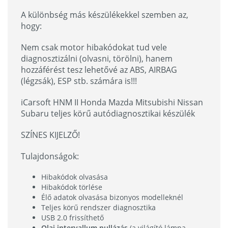
A különbség más készülékekkel szemben az,
hogy:
Nem csak motor hibakódokat tud vele
diagnosztizálni (olvasni, törölni), hanem
hozzáférést tesz lehetővé az ABS, AIRBAG
(légzsák), ESP stb. számára is!!!
iCarsoft HNM II Honda Mazda Mitsubishi Nissan
Subaru teljes körű autódiagnosztikai készülék
SZÍNES KIJELZŐ!
Tulajdonságok:
Hibakódok olvasása
Hibakódok törlése
Élő adatok olvasása bizonyos modelleknél
Teljes körű rendszer diagnosztika
USB 2.0 frissíthető
Olaj intervallum nullázás
(a világító lámpa