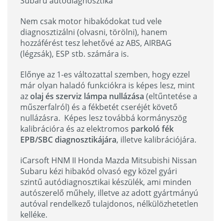
Subaru autódiagnosztika
Nem csak motor hibakódokat tud vele
diagnosztizálni (olvasni, törölni), hanem
hozzáférést tesz lehetővé az ABS, AIRBAG
(légzsák), ESP stb. számára is.
Előnye az 1-es változattal szemben, hogy ezzel
már olyan haladó funkciókra is képes lesz, mint
az
olaj és szerviz lámpa nullázása
(eltűntetése a
műszerfalról) és a fékbetét cseréjét követő
nullázásra. Képes lesz továbbá kormányszög
kalibrációra és az elektromos
parkoló fék
EPB/SBC diagnosztikájára
, illetve kalibrációjára.
iCarsoft HNM II Honda Mazda Mitsubishi Nissan
Subaru kézi hibakód olvasó egy közel gyári
szintű autódiagnosztikai készülék, ami minden
autószerelő műhely, illetve az adott gyártmányú
autóval rendelkező tulajdonos, nélkülözhetetlen
kelléke.