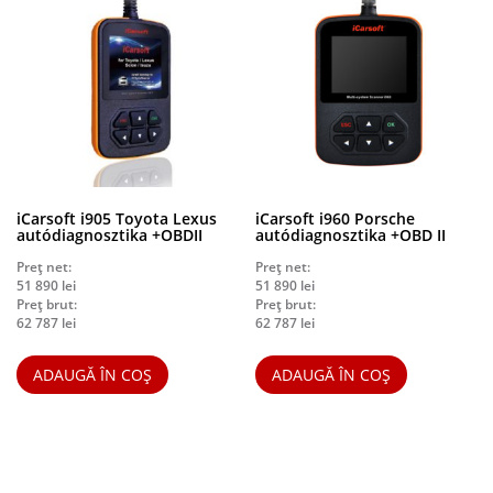
iCarsoft i905 Toyota Lexus
iCarsoft i960 Porsche
autódiagnosztika +OBDII
autódiagnosztika +OBD II
Preț net:
Preț net:
51 890
lei
51 890
lei
Preț brut:
Preț brut:
62 787
lei
62 787
lei
ADAUGĂ ÎN COȘ
ADAUGĂ ÎN COȘ