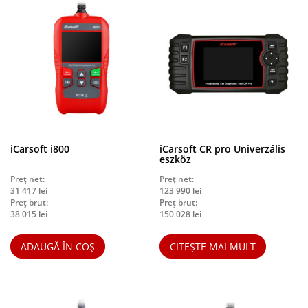
iCarsoft i800
iCarsoft CR pro Univerzális
eszköz
Preț net:
Preț net:
31 417
lei
123 990
lei
Preț brut:
Preț brut:
38 015
lei
150 028
lei
ADAUGĂ ÎN COȘ
CITEȘTE MAI MULT