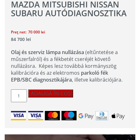
MAZDA MITSUBISHI NISSAN
SUBARU AUTÓDIAGNOSZTIKA
Preț net:
70 000
lei
84 700
lei
Olaj és szerviz lámpa nullázása
(eltűntetése a
műszerfalról) és a fékbetét cseréjét követő
nullázásra. Képes lesz továbbá kormányszög
kalibrációra és az elektromos
parkoló fék
EPB/SBC diagnosztikájára
, illetve kalibrációjára.
Cantitate
ADAUGĂ ÎN COȘ
iCarsoft
HNM
II
Honda
Mazda
Mitsubishi
Nissan