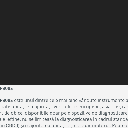
MP808S
MP808S
este unul dintre cele mai bine vândute instrumente a
oate unitățile majorității vehiculelor europene, asiatice și
nt de obicei disponibile doar pe dispozitive de diagnosticar
le ieftine, nu se limitează la diagnosticarea în cadrul stand
i (OBD-I) și majoritatea unităților, nu doar motorul. Poate ci