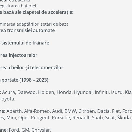
egistrarea bateriei
e bază ale clapetei de accelerație:
minarea adaptărilor, setări de bază
ea transmisiei automate
 sistemului de frânare
rea injectoarelor
rea cheilor și telecomenzilor
uportate (1998 – 2023):
:
Acura, Daewoo, Holden, Honda, Hyundai, Infiniti, Isuzu, Kia
Toyota.
ne:
Abarth, Alfa-Romeo, Audi, BMW, Citroen, Dacia, Fiat, Ford
s, Mini, Opel, Peugeot, Porsche, Renault, Saab, Seat, Škoda,
ane:
Ford, GM, Chrysler.