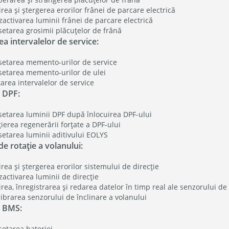
irea și ștergerea erorilor frânei de parcare electrică
activarea luminii frânei de parcare electrică
setarea grosimii plăcuțelor de frână
a intervalelor de service:
setarea memento-urilor de service
setarea memento-urilor de ulei
area intervalelor de service
u DPF:
setarea luminii DPF după înlocuirea DPF-ului
țierea regenerării forțate a DPF-ului
setarea luminii aditivului EOLYS
e rotație a volanului:
irea și ștergerea erorilor sistemului de direcție
activarea luminii de direcție
irea, înregistrarea și redarea datelor în timp real ale senzorului de
librarea senzorului de înclinare a volanului
u BMS:
setarea bateriei