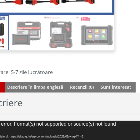
are: 5-7 zile lucrătoare
e
Descriere în limba engleză
Recenzii (0)
Sunt interesat
riere
error: Format(s) not supported or source(s) not found
ișierul: https://diag-g.hu/wp-content/uploads/2023/09/v.mp4?_=2