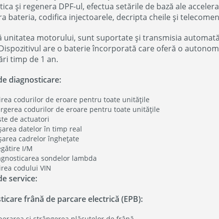
ica și regenera DPF-ul, efectua setările de bază ale accelera
ra bateria, codifica injectoarele, decripta cheile și telecomenz
 unitatea motorului, sunt suportate și transmisia automată, 
 Dispozitivul are o baterie încorporată care oferă o autonomi
ări timp de 1 an.
de diagnosticare:
irea codurilor de eroare pentru toate unitățile
ergerea codurilor de eroare pentru toate unitățile
ste de actuatori
șarea datelor în timp real
ișarea cadrelor înghețate
egătire I/M
agnosticarea sondelor lambda
irea codului VIN
de service:
icare frână de parcare electrică (EPB):
iberarea și strângerea plăcuțelor de frână