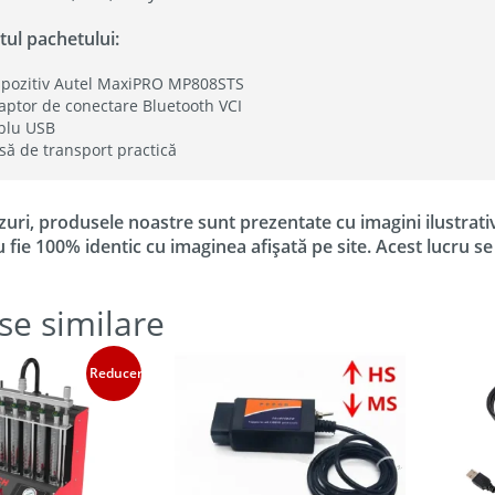
tul pachetului:
spozitiv Autel MaxiPRO MP808STS
aptor de conectare Bluetooth VCI
blu USB
să de transport practică
zuri, produsele noastre sunt prezentate cu imagini ilustrati
u fie 100% identic cu imaginea afișată pe site. Acest lucru s
se similare
Reduceri!