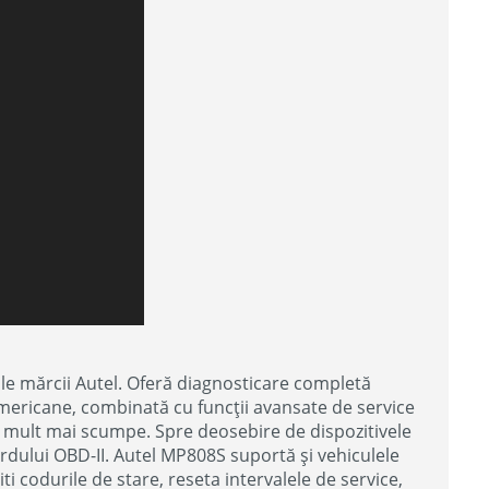
le mărcii Autel. Oferă diagnosticare completă
 americane, combinată cu funcții avansate de service
e mult mai scumpe. Spre deosebire de dispozitivele
ardului OBD-II. Autel MP808S suportă și vehiculele
ti codurile de stare, reseta intervalele de service,