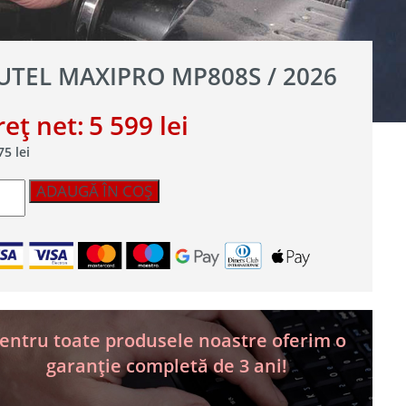
UTEL MAXIPRO MP808S / 2026
Prețul
Prețul
reț net:
5 599
lei
țul
Prețul
775
lei
inițial
curent
ial
curent
titate
este:
a
este:
ADAUGĂ ÎN COȘ
:
el
6
xiPRO
775 lei.
fost:
5
 lei.
808S
5
599 lei.
26
899 lei.
entru toate produsele noastre oferim o
garanție completă de 3 ani!