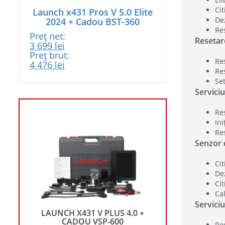
Cit
Launch x431 Pros V 5.0 Elite
Dez
2024 + Cadou BST-360
Re
Preț net:
Resetare
Prețul
Prețul
3 699
lei
inițial
curent
Preț brut:
Re
a
Prețul
este:
Prețul
4 476
lei
Re
fost:
inițial
3
curent
Set
3
a
699 lei.
este:
Servici
899 lei.
fost:
4
4
476 lei.
718 lei.
Re
Ini
Re
Senzor d
Cit
Dez
Cit
Ca
Servici
Re