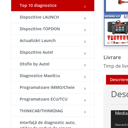
Top 10 diagnostice
Dispozitive LAUNCH
Dispozitive-TOPDON
Actualizări Launch
Dispozitive Autel
Livrare
Otofix by Autel
Timp de livr
Diagnostice MaxiEcu
Descrier
Programatoare IMMO/Cheie
Desc
Programatoare ECU/TCU
THINKCAR/THINKDIAG
Player
Media 
video
Interfață de diagnostic auto,
Descarcă f