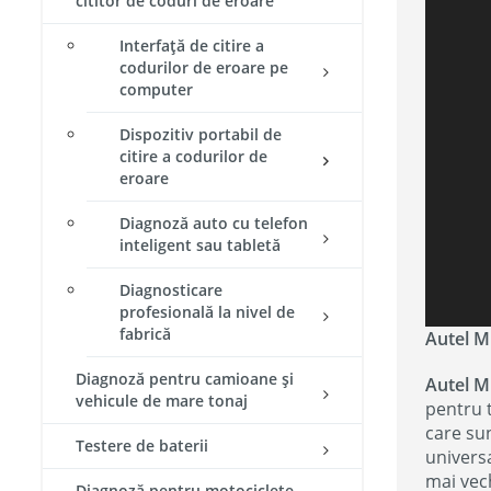
cititor de coduri de eroare
Interfață de citire a
codurilor de eroare pe
computer
Dispozitiv portabil de
citire a codurilor de
eroare
Diagnoză auto cu telefon
inteligent sau tabletă
Diagnosticare
profesională la nivel de
fabrică
Autel 
Diagnoză pentru camioane și
Autel 
vehicule de mare tonaj
pentru t
care su
Testere de baterii
universa
mai vech
Diagnoză pentru motociclete​