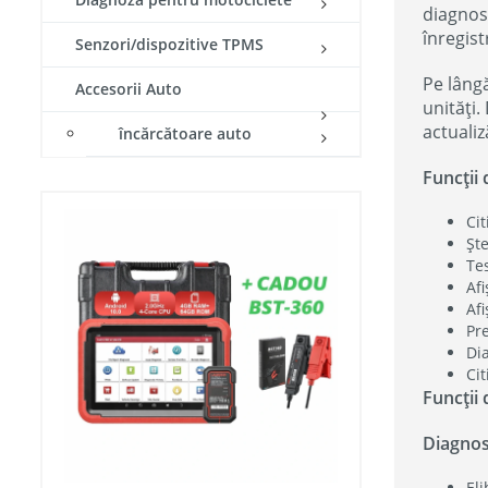
diagnost
înregist
Senzori/dispozitive TPMS
Pe lângă
Accesorii Auto
unități.
actualiz
încărcătoare auto
Funcții 
Cit
Șt
Te
Afi
Af
Pr
Di
Cit
Funcții 
Diagnost
El