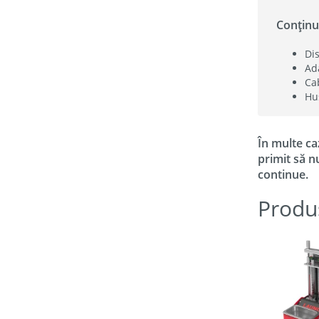
Conținu
Di
Ad
Ca
Hu
În multe ca
primit să n
continue.
Produ