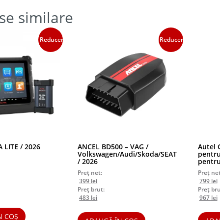
se similare
Reduceri!
Reduceri!
 LITE / 2026
ANCEL BD500 – VAG /
Autel 
Volkswagen/Audi/Skoda/SEAT
pentru
/ 2026
pentr
Preț net:
Preț net
l
Prețul
Prețul
Prețul
P
399
lei
799
lei
nt
inițial
curent
inițial
Preț brut:
Preț bru
l
a
Prețul
este:
Prețul
a
Prețul
e
P
483
lei
967
lei
nt
fost:
inițial
399 lei.
curent
fost:
inițial
7
i.
420 lei.
a
este:
830 lei.
a
e
N COȘ