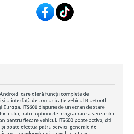
 Android, care oferă funcții complete de
i și o interfață de comunicație vehicul Bluetooth
 și Europa, ITS600 dispune de un ecran de stare
hiculului, patru opțiuni de programare a senzorilor
n pentru fiecare vehicul. ITS600 poate activa, citi
 și poate efectua patru servicii generale de
pirare a anvelopelor și acces la căutarea