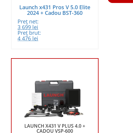
19
939 le
Launch x431 Pros V 5.0 Elite
359 lei.
2024 + Cadou BST-360
Preț net:
Prețul
Prețul
3 699
lei
inițial
curent
Preț brut:
a
Prețul
este:
Prețul
4 476
lei
fost:
inițial
3
curent
3
a
699 lei.
este:
899 lei.
fost:
4
4
476 lei.
718 lei.
+