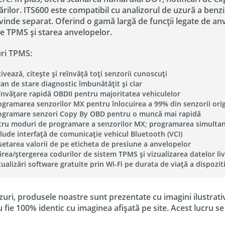
ilor. ITS600 este compatibil cu analizorul de uzură a benzi
vinde separat. Oferind o gamă largă de funcții legate de anv
de TPMS și starea anvelopelor.
ri TPMS:
ivează, citește și reînvăță toți senzorii cunoscuți
ran de stare diagnostic îmbunătățit și clar
învățare rapidă OBDII pentru majoritatea vehiculelor
ogramarea senzorilor MX pentru înlocuirea a 99% din senzorii orig
ogramare senzori Copy By OBD pentru o muncă mai rapidă
tru moduri de programare a senzorilor MX; programarea simultan
clude interfață de comunicație vehicul Bluetooth (VCI)
setarea valorii de pe eticheta de presiune a anvelopelor
tirea/ștergerea codurilor de sistem TPMS și vizualizarea datelor li
ualizări software gratuite prin Wi-Fi pe durata de viață a dispozit
zuri, produsele noastre sunt prezentate cu imagini ilustrati
u fie 100% identic cu imaginea afișată pe site. Acest lucru s