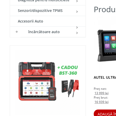
Produ
Senzori/dispozitive TPMS
Accesorii Auto
încărcătoare auto
AUTEL ULTRA
Preț net:
Prețul
Prețu
13 999
lei
inițial
cure
Preț brut:
a
Prețul
este:
Prețu
16 939
lei
fost:
inițial
13
cure
15
a
999 le
este:
ADAUGĂ Î
999 lei.
fost:
16