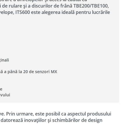
i de rulare și a discurilor de frână TBE200/TBE100,
elope, ITS600 este alegerea ideală pentru lucrările
inali
ă a până la 20 de senzori MX
ve
ivului
ve. Prin urmare, este posibil ca aspectul produsului
e datorează inovațiilor și schimbărilor de design