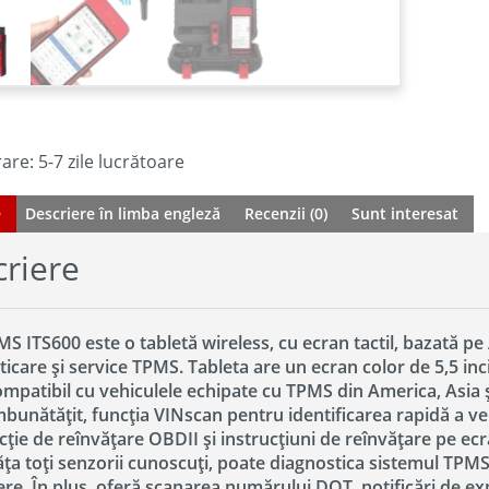
are: 5-7 zile lucrătoare
e
Descriere în limba engleză
Recenzii (0)
Sunt interesat
riere
S ITS600 este o tabletă wireless, cu ecran tactil, bazată pe
icare și service TPMS. Tableta are un ecran color de 5,5 inc
Compatibil cu vehiculele echipate cu TPMS din America, Asia
bunătățit, funcția VINscan pentru identificarea rapidă a ve
ție de reînvățare OBDII și instrucțiuni de reînvățare pe ecra
ăța toți senzorii cunoscuți, poate diagnostica sistemul TPMS
ere. În plus, oferă scanarea numărului DOT, notificări de ex