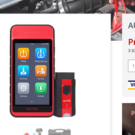
A
P
3 
Can
Aut
Ma
ITS
P