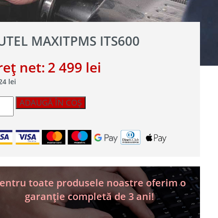
UTEL MAXITPMS ITS600
reț net:
2 499
lei
024
lei
titate
ADAUGĂ ÎN COȘ
el
xiTPMS
600
entru toate produsele noastre oferim o
garanție completă de 3 ani!