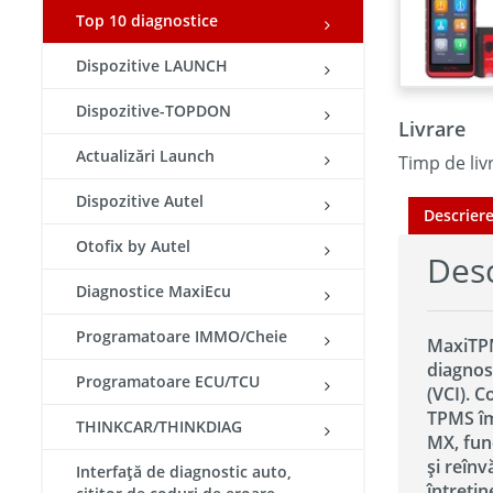
Top 10 diagnostice
Dispozitive LAUNCH
Dispozitive-TOPDON
Livrare
Actualizări Launch
Timp de livr
Dispozitive Autel
Descrier
Otofix by Autel
Desc
Diagnostice MaxiEcu
Programatoare IMMO/Cheie
MaxiTPM
diagnost
Programatoare ECU/TCU
(VCI). 
TPMS îm
THINKCAR/THINKDIAG
MX, func
și reînv
Interfață de diagnostic auto,
întrețin