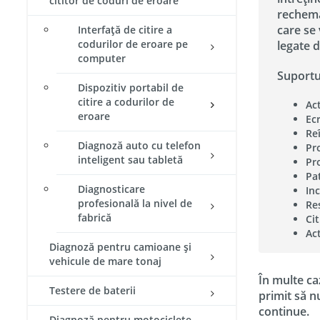
cititor de coduri de eroare
rechemăr
care se 
Interfață de citire a
codurilor de eroare pe
legate 
computer
Suportu
Dispozitiv portabil de
citire a codurilor de
Act
eroare
Ec
Re
Diagnoză auto cu telefon
Pr
inteligent sau tabletă
Pr
Pa
Diagnosticare
In
profesională la nivel de
Re
fabrică
Ci
Act
Diagnoză pentru camioane și
vehicule de mare tonaj
În multe ca
Testere de baterii
primit să n
continue.
Diagnoză pentru motociclete​