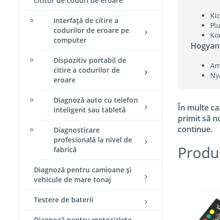
cititor de coduri de eroare
Ki
Interfață de citire a
Pl
codurilor de eroare pe
Ko
computer
Hogyan
Dispozitiv portabil de
Ami
citire a codurilor de
Ny
eroare
Diagnoză auto cu telefon
În multe ca
inteligent sau tabletă
primit să n
continue.
Diagnosticare
profesională la nivel de
Produ
fabrică
Diagnoză pentru camioane și
vehicule de mare tonaj
Testere de baterii
Diagnoză pentru motociclete​