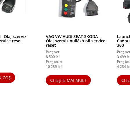
l Olaj szerviz
VAG VW AUDI SEAT SKODA
Launch
ervice reset
Olaj szerviz nullázó oil service
Cadou 
reset
360
Preț net:
Preț net
8 500
lei
3 499
le
Preț brut:
Preț bru
10 285
lei
4 234
le
N COȘ
CITEȘTE MAI MULT
CIT