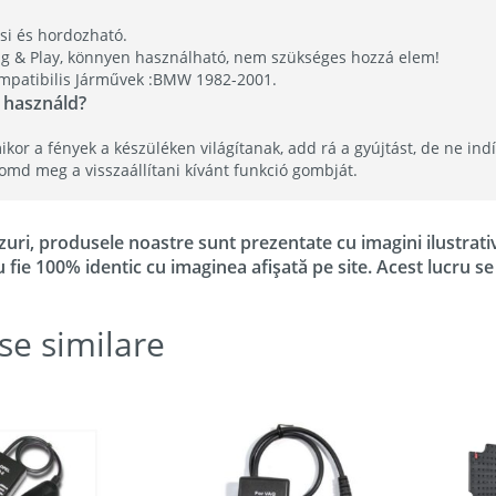
csi és hordozható.
ug & Play, könnyen használható, nem szükséges hozzá elem!
mpatibilis Járművek :BMW 1982-2001.
 használd?
kor a fények a készüléken világítanak, add rá a gyújtást, de ne ind
omd meg a visszaállítani kívánt funkció gombját.
zuri, produsele noastre sunt prezentate cu imagini ilustrati
u fie 100% identic cu imaginea afișată pe site. Acest lucru s
se similare