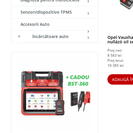
Senzori/dispozitive TPMS
Accesorii Auto
încărcătoare auto
Opel Vauxhal
nullázó oil s
Preț net:
8 583
lei
Preț brut:
10 385
lei
ADAUGĂ Î