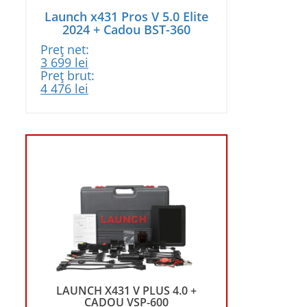
Launch x431 Pros V 5.0 Elite
2024 + Cadou BST-360
Preț net:
Prețul
Prețul
3 699
lei
inițial
curent
Preț brut:
a
Prețul
este:
Prețul
4 476
lei
fost:
inițial
3
curent
3
a
699 lei.
este:
899 lei.
fost:
4
4
476 lei.
718 lei.
 +