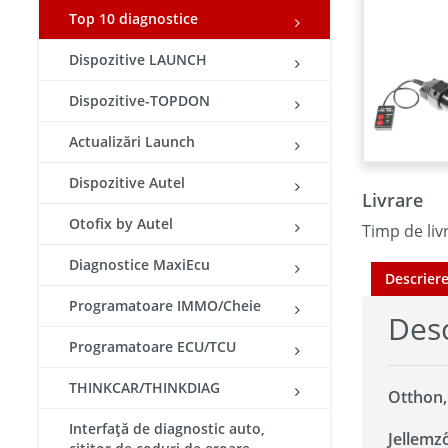
Top 10 diagnostice
Dispozitive LAUNCH
Dispozitive-TOPDON
Actualizări Launch
Dispozitive Autel
Livrare
Otofix by Autel
Timp de livr
Diagnostice MaxiEcu
Descrier
Programatoare IMMO/Cheie
Desc
Programatoare ECU/TCU
THINKCAR/THINKDIAG
Otthon,
Interfață de diagnostic auto,
Jellemz