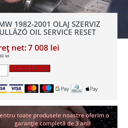
MW 1982-2001 OLAJ SZERVIZ
ULLÁZÓ OIL SERVICE RESET
reț net:
7 008
lei
480
lei
titate
ADAUGĂ ÎN COȘ
W
2-
01
j
rviz
lázó
vice
entru toate produsele noastre oferim o
et
garanție completă de 3 ani!