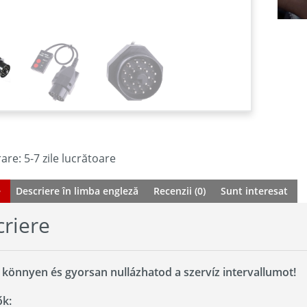
are: 5-7 zile lucrătoare
e
Descriere în limba engleză
Recenzii (0)
Sunt interesat
riere
 könnyen és gyorsan nullázhatod a szervíz intervallumot!
ők: