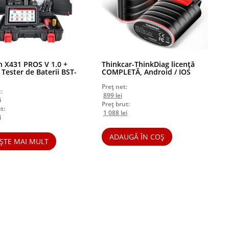
 X431 PROS V 1.0 +
Thinkcar-ThinkDiag licență
Tester de Baterii BST-
COMPLETĂ, Android / IOS
Preț net:
:
Prețul
Prețul
899
lei
i
inițial
curent
Preț brut:
t:
a
Prețul
este:
Prețul
1 088
lei
i
fost:
inițial
899 lei.
curent
1
a
este:
ADAUGĂ ÎN COȘ
199 lei.
fost:
1
EȘTE MAI MULT
1
088 lei.
451 lei.