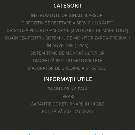
CATEGORII
INSTRUMENTE ORIGINALE ICARSOFT
DISPOZITIV DE RESETARE A SERVICIULUI AUTO
DIAGNOZĂ PENTRU CAMIOANE ȘI VEHICULE DE MARE TONAJ
DIAGNOZĂ PENTRU SISTEMUL DE MONITORIZARE A PRESIUNII
ÎN ANVELOPE (TPMS)
SISTEM TPMS DE MONTAT ULTERIOR
DIAGNOZĂ PENTRU MOTOCICLETE​
MĂSURĂTOR DE GROSIME A STRATULUI
INFORMAȚII UTILE
PAGINA PRINCIPALĂ
LIVRARE
GARANȚIE DE RETURNARE ÎN 14 ZILE
POT SĂ VĂ AJUT CU CEVA?