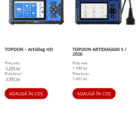
TOPDON – Artidiag HD
TOPDON ARTIDIAG600 S /
2026
Preț net:
Preț net:
Prețul
Prețul
3 299
lei
1 199
lei
inițial
curent
Preț brut:
Preț brut:
a
Prețul
este:
Prețul
3 992
lei
1 451
lei
fost:
inițial
3
curent
3
a
299 lei.
este:
ADAUGĂ ÎN COȘ
ADAUGĂ ÎN COȘ
599 lei.
fost:
3
4
992 lei.
355 lei.