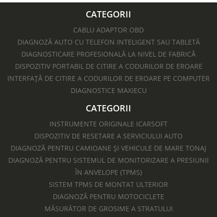
CATEGORII
CABLU ADAPTOR OBD
DIAGNOZĂ AUTO CU TELEFON INTELIGENT SAU TABLETĂ
DIAGNOSTICARE PROFESIONALĂ LA NIVEL DE FABRICĂ
DISPOZITIV PORTABIL DE CITIRE A CODURILOR DE EROARE
INTERFAȚĂ DE CITIRE A CODURILOR DE EROARE PE COMPUTER
DIAGNOSTICE MAXIECU
CATEGORII
INSTRUMENTE ORIGINALE ICARSOFT
DISPOZITIV DE RESETARE A SERVICIULUI AUTO
DIAGNOZĂ PENTRU CAMIOANE ȘI VEHICULE DE MARE TONAJ
DIAGNOZĂ PENTRU SISTEMUL DE MONITORIZARE A PRESIUNII
ÎN ANVELOPE (TPMS)
SISTEM TPMS DE MONTAT ULTERIOR
DIAGNOZĂ PENTRU MOTOCICLETE​
MĂSURĂTOR DE GROSIME A STRATULUI