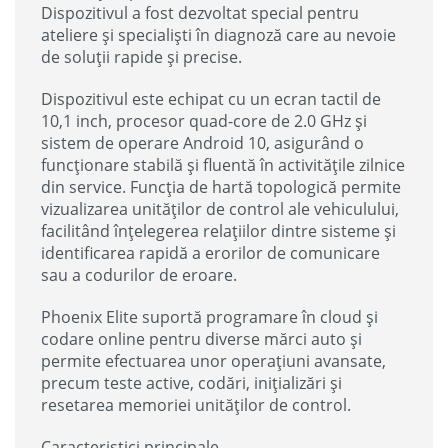
Dispozitivul a fost dezvoltat special pentru
ateliere și specialiști în diagnoză care au nevoie
de soluții rapide și precise.
Dispozitivul este echipat cu un ecran tactil de
10,1 inch, procesor quad-core de 2.0 GHz și
sistem de operare Android 10, asigurând o
funcționare stabilă și fluentă în activitățile zilnice
din service. Funcția de hartă topologică permite
vizualizarea unităților de control ale vehiculului,
facilitând înțelegerea relațiilor dintre sisteme și
identificarea rapidă a erorilor de comunicare
sau a codurilor de eroare.
Phoenix Elite suportă programare în cloud și
codare online pentru diverse mărci auto și
permite efectuarea unor operațiuni avansate,
precum teste active, codări, inițializări și
resetarea memoriei unităților de control.
Caracteristici principale