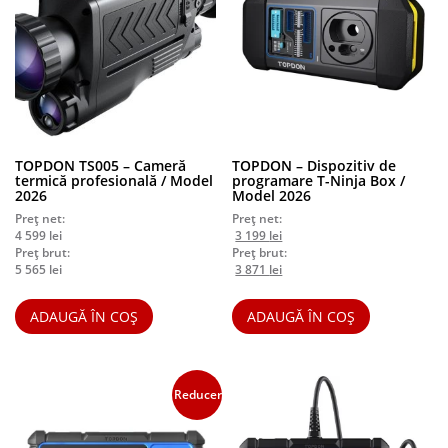
TOPDON TS005 – Cameră
TOPDON – Dispozitiv de
termică profesională / Model
programare T-Ninja Box /
2026
Model 2026
Preț net:
Preț net:
Prețul
Prețul
4 599
lei
3 199
lei
inițial
curent
Preț brut:
Preț brut:
a
Prețul
este:
Prețul
5 565
lei
3 871
lei
fost:
inițial
3
curent
3
a
199 lei.
este:
ADAUGĂ ÎN COȘ
ADAUGĂ ÎN COȘ
499 lei.
fost:
3
4
871 lei.
234 lei.
Reduceri!