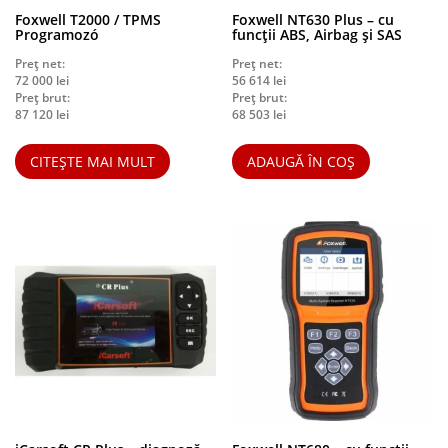
Foxwell T2000 / TPMS
Foxwell NT630 Plus – cu
Programozó
funcții ABS, Airbag și SAS
Preț net:
Preț net:
72 000
lei
56 614
lei
Preț brut:
Preț brut:
87 120
lei
68 503
lei
CITEȘTE MAI MULT
ADAUGĂ ÎN COȘ