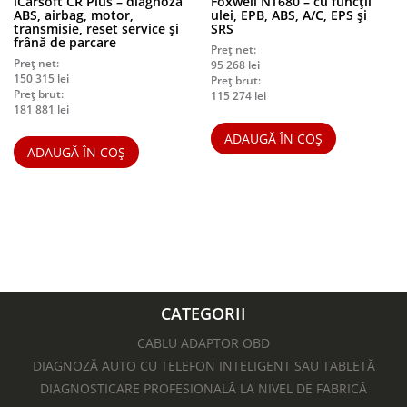
iCarsoft CR Plus – diagnoză
Foxwell NT680 – cu funcții
ABS, airbag, motor,
ulei, EPB, ABS, A/C, EPS și
transmisie, reset service și
SRS
frână de parcare
Preț net:
Preț net:
95 268
lei
150 315
lei
Preț brut:
Preț brut:
115 274
lei
181 881
lei
ADAUGĂ ÎN COȘ
ADAUGĂ ÎN COȘ
CATEGORII
CABLU ADAPTOR OBD
DIAGNOZĂ AUTO CU TELEFON INTELIGENT SAU TABLETĂ
DIAGNOSTICARE PROFESIONALĂ LA NIVEL DE FABRICĂ