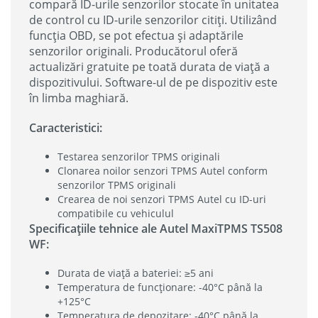
compară ID-urile senzorilor stocate în unitatea
de control cu ID-urile senzorilor citiți. Utilizând
funcția OBD, se pot efectua și adaptările
senzorilor originali. Producătorul oferă
actualizări gratuite pe toată durata de viață a
dispozitivului. Software-ul de pe dispozitiv este
în limba maghiară.
Caracteristici:
Testarea senzorilor TPMS originali
Clonarea noilor senzori TPMS Autel conform
senzorilor TPMS originali
Crearea de noi senzori TPMS Autel cu ID-uri
compatibile cu vehiculul
Specificațiile tehnice ale Autel MaxiTPMS TS508
WF:
Durata de viață a bateriei: ≥5 ani
Temperatura de funcționare: -40°C până la
+125°C
Temperatura de depozitare: -40°C până la