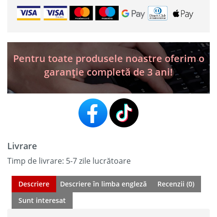
fost:
1
420 lei.
TS508
WF
2
899 lei.
Instrument
de
000 lei.
Diagnosticare
și
Pentru toate produsele noastre oferim o
Servicii
garanție completă de 3 ani!
TPMS
Profesional
/
2026
Livrare
Timp de livrare: 5-7 zile lucrătoare
Descriere
Descriere în limba engleză
Recenzii (0)
Sunt interesat