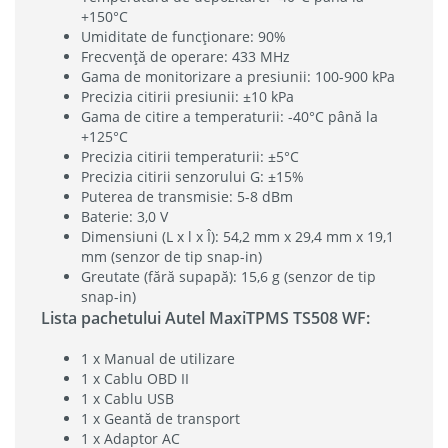
+150°C
Umiditate de funcționare: 90%
Frecvență de operare: 433 MHz
Gama de monitorizare a presiunii: 100-900 kPa
Precizia citirii presiunii: ±10 kPa
Gama de citire a temperaturii: -40°C până la
+125°C
Precizia citirii temperaturii: ±5°C
Precizia citirii senzorului G: ±15%
Puterea de transmisie: 5-8 dBm
Baterie: 3,0 V
Dimensiuni (L x l x Î): 54,2 mm x 29,4 mm x 19,1
mm (senzor de tip snap-in)
Greutate (fără supapă): 15,6 g (senzor de tip
snap-in)
Lista pachetului Autel MaxiTPMS TS508 WF:
1 x Manual de utilizare
1 x Cablu OBD II
1 x Cablu USB
1 x Geantă de transport
1 x Adaptor AC