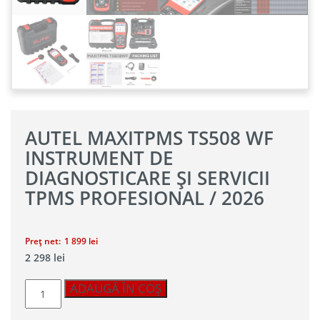
AUTEL MAXITPMS TS508 WF
INSTRUMENT DE
DIAGNOSTICARE ȘI SERVICII
TPMS PROFESIONAL / 2026
Prețul
Prețul
Preț net:
1 899
lei
Prețul
Prețul
2 298
lei
inițial
curent
inițial
curent
a
Cantitate
este:
a
este:
ADAUGĂ ÎN COȘ
fost:
Autel
2
2
MaxiTPMS
298 lei.