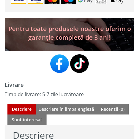
VII
ELITE
+
i-
TPMS
Pentru toate produsele noastre oferim o
cadou
garanție completă de 3 ani!
+
AMPBANK
AB4000
/
Model
2026
Livrare
Timp de livrare: 5-7 zile lucrătoare
Descriere
Descriere în limba engleză
Recenzii (0)
Sunt interesat
Descriere