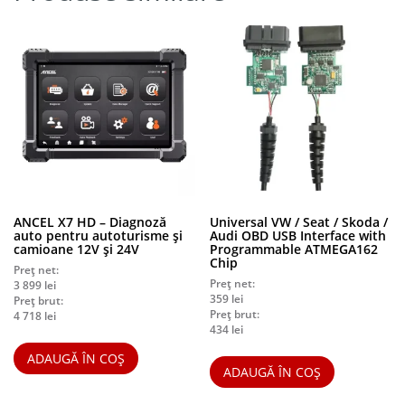
ANCEL X7 HD – Diagnoză
Universal VW / Seat / Skoda /
auto pentru autoturisme și
Audi OBD USB Interface with
camioane 12V și 24V
Programmable ATMEGA162
Chip
Preț net:
Preț net:
3 899
lei
359
lei
Preț brut:
Preț brut:
4 718
lei
434
lei
ADAUGĂ ÎN COȘ
ADAUGĂ ÎN COȘ