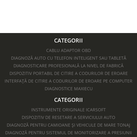
CATEGORII
CABLU ADAPTOR OBD
DIAGNOZĂ AUTO CU TELEFON INTELIGENT SAU TABLETĂ
DIAGNOSTICARE PROFESIONALĂ LA NIVEL DE FABRICĂ
DISPOZITIV PORTABIL DE CITIRE A CODURILOR DE EROARE
INTERFAȚĂ DE CITIRE A CODURILOR DE EROARE PE COMPUTER
DIAGNOSTICE MAXIECU
CATEGORII
INSTRUMENTE ORIGINALE ICARSOFT
DISPOZITIV DE RESETARE A SERVICIULUI AUTO
DIAGNOZĂ PENTRU CAMIOANE ȘI VEHICULE DE MARE TONAJ
DIAGNOZĂ PENTRU SISTEMUL DE MONITORIZARE A PRESIUNII