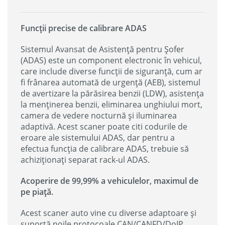
Funcții precise de calibrare ADAS
Sistemul Avansat de Asistență pentru Șofer
(ADAS) este un component electronic în vehicul,
care include diverse funcții de siguranță, cum ar
fi frânarea automată de urgență (AEB), sistemul
de avertizare la părăsirea benzii (LDW), asistența
la menținerea benzii, eliminarea unghiului mort,
camera de vedere nocturnă și iluminarea
adaptivă. Acest scaner poate citi codurile de
eroare ale sistemului ADAS, dar pentru a
efectua funcția de calibrare ADAS, trebuie să
achiziționați separat rack-ul ADAS.
Acoperire de 99,99% a vehiculelor, maximul de
pe piață.
Acest scaner auto vine cu diverse adaptoare și
suportă noile protocoale CAN/CANFD/DoIP,