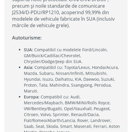
precum și noile standarde de comunicare
J2534/D-PDU/RP1210, acoperind 99,99% din
modelele de vehicule fabricate în SUA (inclusiv
mărcile de vehicule grele).
Autoturisme:
SUA:
Compatibil cu modelele Ford/Lincoln,
GM/Buick/Cadillac/Chevrolet,
Chrysler/Dodge/Jeep din SUA.
Asia:
Compatibil cu: Toyota/Lexus, Honda/Acura,
Mazda, Subaru, Nissan/Infiniti, Mitsubishi,
Hyundai, Isuzu, Daihatsu, KIA, Daewoo, Suzuki,
Proton, Tata, Mahindra, Ssangyong, Perodua,
Maruti.
Europa:
Compatibil cu: Audi,
Mercedes/Maybach, BMW/MINI/Rolls Royce,
VW/Bentley/Bugatti, Opel/Vauxhall, Peugeot,
Citroen, Volvo, Sprinter, Renault/Dacia,
Fiat/Romeo/Abarth/Lancia, Rover, Landrover,
Saab, Seat, Skoda, Smart, Maserati, Ferrari, Aston