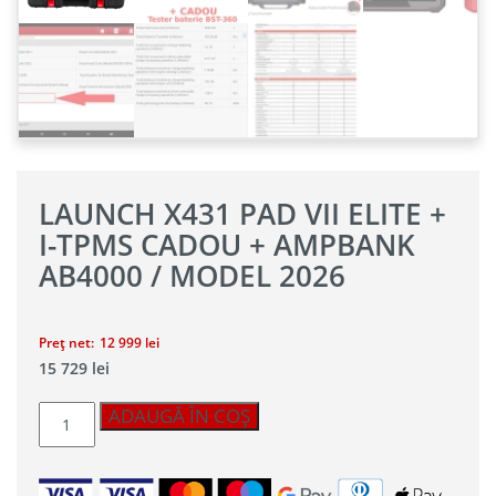
LAUNCH X431 PAD VII ELITE +
I-TPMS CADOU + AMPBANK
AB4000 / MODEL 2026
Preț net:
12 999
lei
15 729
lei
Cantitate
ADAUGĂ ÎN COȘ
LAUNCH
X431
PAD