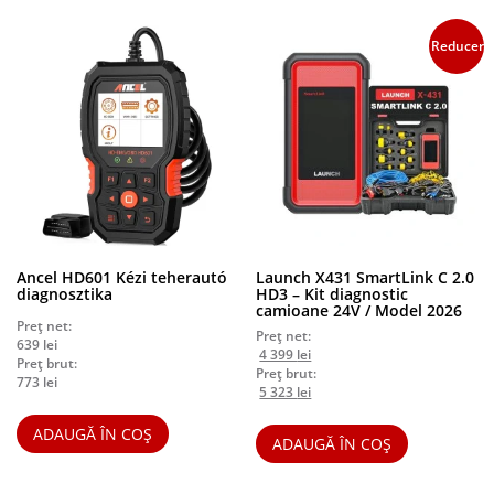
Reduceri!
Ancel HD601 Kézi teherautó
Launch X431 SmartLink C 2.0
diagnosztika
HD3 – Kit diagnostic
camioane 24V / Model 2026
Preț net:
Preț net:
639
lei
Prețul
Prețul
4 399
lei
Preț brut:
inițial
curent
Preț brut:
773
lei
a
Prețul
este:
Prețul
5 323
lei
fost:
inițial
4
curent
4
a
399 lei.
este:
ADAUGĂ ÎN COȘ
ADAUGĂ ÎN COȘ
699 lei.
fost:
5
5
323 lei.
686 lei.