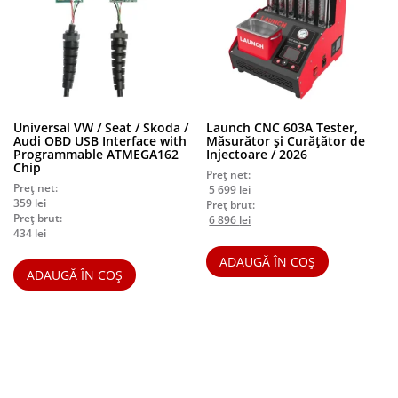
Universal VW / Seat / Skoda /
Launch CNC 603A Tester,
Audi OBD USB Interface with
Măsurător și Curățător de
Programmable ATMEGA162
Injectoare / 2026
Chip
Preț net:
Preț net:
Prețul
Prețul
5 699
lei
359
lei
inițial
curent
Preț brut:
Preț brut:
a
Prețul
este:
Prețul
6 896
lei
434
lei
fost:
inițial
5
curent
5
a
699 lei.
este:
ADAUGĂ ÎN COȘ
999 lei.
fost:
6
ADAUGĂ ÎN COȘ
7
896 lei.
259 lei.