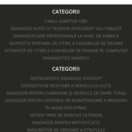
CATEGORII
CABLU ADAPTOR OBD
DIAGNOZĂ AUTO CU TELEFON INTELIGENT SAU TABLETĂ
DIAGNOSTICARE PROFESIONALĂ LA NIVEL DE FABRICĂ
DISPOZITIV PORTABIL DE CITIRE A CODURILOR DE EROARE
INTERFAȚĂ DE CITIRE A CODURILOR DE EROARE PE COMPUTER
DIAGNOSTICE MAXIECU
CATEGORII
INSTRUMENTE ORIGINALE ICARSOFT
DISPOZITIV DE RESETARE A SERVICIULUI AUTO
DIAGNOZĂ PENTRU CAMIOANE ȘI VEHICULE DE MARE TONAJ
DIAGNOZĂ PENTRU SISTEMUL DE MONITORIZARE A PRESIUNII
ÎN ANVELOPE (TPMS)
SISTEM TPMS DE MONTAT ULTERIOR
DIAGNOZĂ PENTRU MOTOCICLETE​
MĂSURĂTOR DE GROSIME A STRATULUI