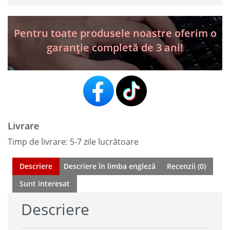
+
099 lei.
Cadou
BST-
Pentru toate produsele noastre oferim o
360
garanție completă de 3 ani!
Livrare
Timp de livrare: 5-7 zile lucrătoare
Descriere
Descriere în limba engleză
Recenzii (0)
Sunt interesat
Descriere