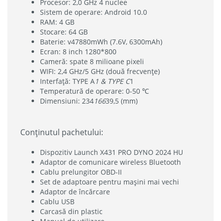
Procesor: 2,0 GHz 4 nuclee
Sistem de operare: Android 10.0
RAM: 4 GB
Stocare: 64 GB
Baterie: v47880mWh (7.6V, 6300mAh)
Ecran: 8 inch 1280*800
Cameră: spate 8 milioane pixeli
WIFI: 2,4 GHz/5 GHz (două frecvențe)
Interfață: TYPE A
1 & TYPE C
1
Temperatură de operare: 0-50 ℃
Dimensiuni: 234
166
39,5 (mm)
Conținutul pachetului:
Dispozitiv Launch X431 PRO DYNO 2024 HU
Adaptor de comunicare wireless Bluetooth
Cablu prelungitor OBD-II
Set de adaptoare pentru mașini mai vechi
Adaptor de încărcare
Cablu USB
Carcasă din plastic