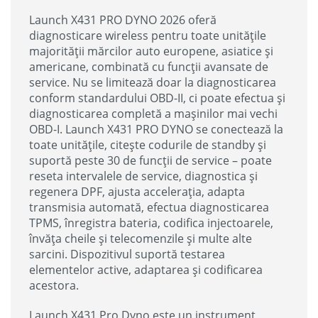
Launch X431 PRO DYNO 2026 oferă
diagnosticare wireless pentru toate unitățile
majorității mărcilor auto europene, asiatice și
americane, combinată cu funcții avansate de
service. Nu se limitează doar la diagnosticarea
conform standardului OBD-II, ci poate efectua și
diagnosticarea completă a mașinilor mai vechi
OBD-I. Launch X431 PRO DYNO se conectează la
toate unitățile, citește codurile de standby și
suportă peste 30 de funcții de service – poate
reseta intervalele de service, diagnostica și
regenera DPF, ajusta accelerația, adapta
transmisia automată, efectua diagnosticarea
TPMS, înregistra bateria, codifica injectoarele,
învăța cheile și telecomenzile și multe alte
sarcini. Dispozitivul suportă testarea
elementelor active, adaptarea și codificarea
acestora.
Launch X431 Pro Dyno este un instrument