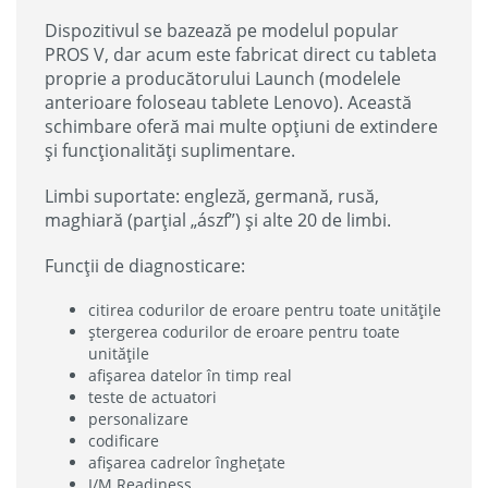
Dispozitivul se bazează pe modelul popular
PROS V, dar acum este fabricat direct cu tableta
proprie a producătorului Launch (modelele
anterioare foloseau tablete Lenovo). Această
schimbare oferă mai multe opțiuni de extindere
și funcționalități suplimentare.
Limbi suportate: engleză, germană, rusă,
maghiară (parțial „ászf”) și alte 20 de limbi.
Funcții de diagnosticare:
citirea codurilor de eroare pentru toate unitățile
ștergerea codurilor de eroare pentru toate
unitățile
afișarea datelor în timp real
teste de actuatori
personalizare
codificare
afișarea cadrelor înghețate
I/M Readiness