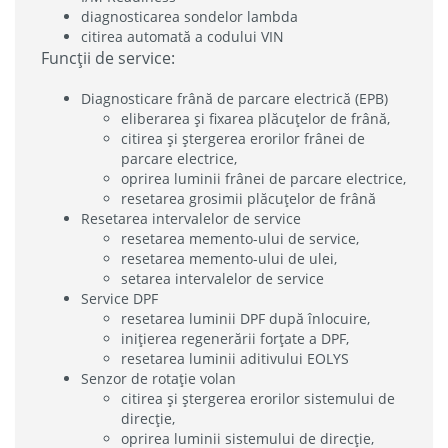
diagnosticarea sondelor lambda
citirea automată a codului VIN
Funcții de service:
Diagnosticare frână de parcare electrică (EPB)
eliberarea și fixarea plăcuțelor de frână,
citirea și ștergerea erorilor frânei de
parcare electrice,
oprirea luminii frânei de parcare electrice,
resetarea grosimii plăcuțelor de frână
Resetarea intervalelor de service
resetarea memento-ului de service,
resetarea memento-ului de ulei,
setarea intervalelor de service
Service DPF
resetarea luminii DPF după înlocuire,
inițierea regenerării forțate a DPF,
resetarea luminii aditivului EOLYS
Senzor de rotație volan
citirea și ștergerea erorilor sistemului de
direcție,
oprirea luminii sistemului de direcție,