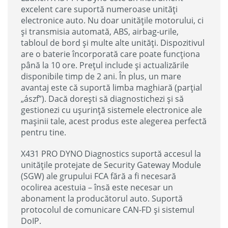
excelent care suportă numeroase unități
electronice auto. Nu doar unitățile motorului, ci
și transmisia automată, ABS, airbag-urile,
tabloul de bord și multe alte unități. Dispozitivul
are o baterie încorporată care poate funcționa
până la 10 ore. Prețul include și actualizările
disponibile timp de 2 ani. În plus, un mare
avantaj este că suportă limba maghiară (parțial
„ászf”). Dacă dorești să diagnostichezi și să
gestionezi cu ușurință sistemele electronice ale
mașinii tale, acest produs este alegerea perfectă
pentru tine.
X431 PRO DYNO Diagnostics suportă accesul la
unitățile protejate de Security Gateway Module
(SGW) ale grupului FCA fără a fi necesară
ocolirea acestuia – însă este necesar un
abonament la producătorul auto. Suportă
protocolul de comunicare CAN-FD și sistemul
DoIP.