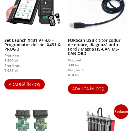
Set Launch X431 V+ 4.0 +
FORScan USB cititor coduri
Programator de chei X431 X-
de eroare, diagnoză auto
PROG 3
Ford / Mazda HS-CAN MS-
CAN OBD
Preț net:
Preț net:
6 599
lei
339
lei
Preț brut:
Preț brut:
7 985
lei
410
lei
ADAUGĂ ÎN COȘ
ADAUGĂ ÎN COȘ
Reduceri!