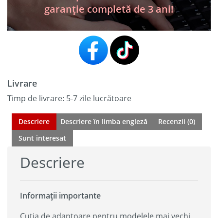
–
garanție completă de 3 ani!
2026
Model
+
Free
GPS
Tracker
Livrare
Timp de livrare: 5-7 zile lucrătoare
Descriere
Descriere în limba engleză
Recenzii (0)
Sunt interesat
Descriere
Informații importante
Cutia de adaptoare pentru modelele mai vechi