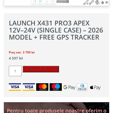
LAUNCH X431 PRO3 APEX
12V–24V (SINGLE CASE) – 2026
MODEL + FREE GPS TRACKER
Prețul
Prețul
Preț net:
3 799
lei
Prețul
Prețul
4 597
lei
inițial
curent
inițial
curent
a
Cantitate
este:
a
este:
ADAUGĂ ÎN COȘ
fost:
Launch
4
4
X431
597 lei.
fost:
3
839 lei.
PRO3
APEX
3
799 lei.
12V–
24V
999 lei.
(Single
Case)
Pentru toate produsele noastre oferim o