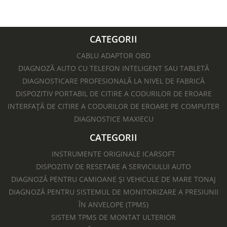
CATEGORII
CABLU ADAPTOR OBD
DIAGNOZĂ AUTO CU TELEFON INTELIGENT SAU TABLETĂ
DIAGNOSTICARE PROFESIONALĂ LA NIVEL DE FABRICĂ
DISPOZITIV PORTABIL DE CITIRE A CODURILOR DE EROARE
INTERFAȚĂ DE CITIRE A CODURILOR DE EROARE PE COMPUTER
DIAGNOSTICE MAXIECU
CATEGORII
INSTRUMENTE ORIGINALE ICARSOFT
DISPOZITIV DE RESETARE A SERVICIULUI AUTO
DIAGNOZĂ PENTRU CAMIOANE ȘI VEHICULE DE MARE TONAJ
DIAGNOZĂ PENTRU SISTEMUL DE MONITORIZARE A PRESIUNII
ÎN ANVELOPE (TPMS)
SISTEM TPMS DE MONTAT ULTERIOR