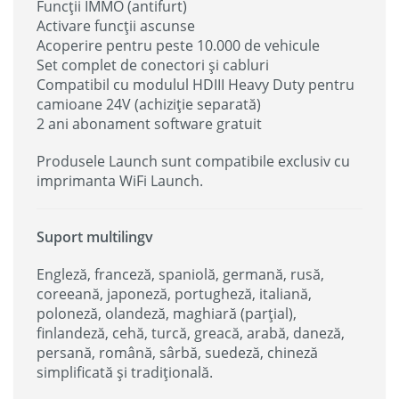
Funcții IMMO (antifurt)
Activare funcții ascunse
Acoperire pentru peste 10.000 de vehicule
Set complet de conectori și cabluri
Compatibil cu modulul HDIII Heavy Duty pentru
camioane 24V (achiziție separată)
2 ani abonament software gratuit
Produsele Launch sunt compatibile exclusiv cu
imprimanta WiFi Launch.
Suport multilingv
Engleză, franceză, spaniolă, germană, rusă,
coreeană, japoneză, portugheză, italiană,
poloneză, olandeză, maghiară (parțial),
finlandeză, cehă, turcă, greacă, arabă, daneză,
persană, română, sârbă, suedeză, chineză
simplificată și tradițională.