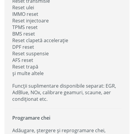
Reset transmisie
Reset ulei
IMMO reset
Reset injectoare
TPMS reset
BMS reset
Reset clapetă accelerație
DPF reset
Reset suspensie
AFS reset
Reset trapă
și multe altele
Funcții suplimentare disponibile separat: EGR,
AdBlue, NOx, calibrare geamuri, scaune, aer
condiționat etc.
Programare chei
Adăugare, ștergere și reprogramare chei,