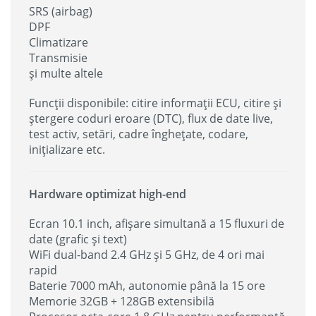
SRS (airbag)
DPF
Climatizare
Transmisie
și multe altele
Funcții disponibile: citire informații ECU, citire și
ștergere coduri eroare (DTC), flux de date live,
test activ, setări, cadre înghețate, codare,
inițializare etc.
Hardware optimizat high-end
Ecran 10.1 inch, afișare simultană a 15 fluxuri de
date (grafic și text)
WiFi dual-band 2.4 GHz și 5 GHz, de 4 ori mai
rapid
Baterie 7000 mAh, autonomie până la 15 ore
Memorie 32GB + 128GB extensibilă