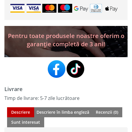
Pro3
APEX
2026
–
Tester
auto
Pentru toate produsele noastre oferim o
profesional
garanție completă de 3 ani!
12V/24V,
2
valize
+
cadou
VSP-
600
Livrare
Timp de livrare: 5-7 zile lucrătoare
Descriere
Descriere în limba engleză
Recenzii (0)
Sunt interesat