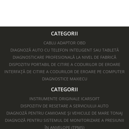
CATEGORII
CABLU ADAPTOR OBD
DIAGNOZĂ AUTO CU TELEFON INTELIGENT SAU TABLETĂ
DIAGNOSTICARE PROFESIONALĂ LA NIVEL DE FABRICĂ
DISPOZITIV PORTABIL DE CITIRE A CODURILOR DE EROARE
INTERFAȚĂ DE CITIRE A CODURILOR DE EROARE PE COMPUTER
DIAGNOSTICE MAXIECU
CATEGORII
INSTRUMENTE ORIGINALE ICARSOFT
DISPOZITIV DE RESETARE A SERVICIULUI AUTO
DIAGNOZĂ PENTRU CAMIOANE ȘI VEHICULE DE MARE TONAJ
DIAGNOZĂ PENTRU SISTEMUL DE MONITORIZARE A PRESIUNII
ÎN ANVELOPE (TPMS)