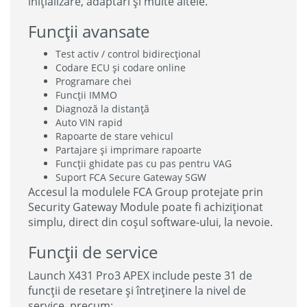
inițializare, adaptări și multe altele.
Funcții avansate
Test activ / control bidirecțional
Codare ECU și codare online
Programare chei
Funcții IMMO
Diagnoză la distanță
Auto VIN rapid
Rapoarte de stare vehicul
Partajare și imprimare rapoarte
Funcții ghidate pas cu pas pentru VAG
Suport FCA Secure Gateway SGW
Accesul la modulele FCA Group protejate prin
Security Gateway Module poate fi achiziționat
simplu, direct din coșul software-ului, la nevoie.
Funcții de service
Launch X431 Pro3 APEX include peste 31 de
funcții de resetare și întreținere la nivel de
service, precum: