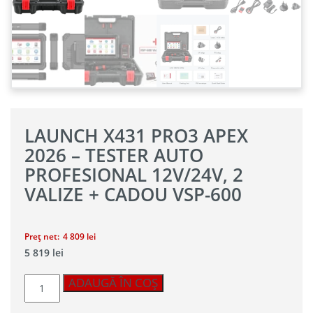
LAUNCH X431 PRO3 APEX
2026 – TESTER AUTO
PROFESIONAL 12V/24V, 2
VALIZE + CADOU VSP-600
Preț net:
4 809
lei
5 819
lei
Cantitate
ADAUGĂ ÎN COȘ
Launch
X431