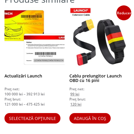
Reduceri!
Actualizări Launch
Cablu prelungitor Launch
OBD cu 16 pini
Preț net:
Preț net:
Interval
Prețul
Prețul
100 000
lei
–
392 913
lei
99
lei
de
inițial
curent
Preț brut:
Preț brut:
prețuri:
Interval
a
Prețul
este:
Prețul
121 000
lei
–
475 425
lei
120
lei
100
de
fost:
inițial
99 lei.
curent
Acest
000 lei
prețuri:
103 lei.
a
este:
produs
SELECTEAZĂ OPȚIUNILE
ADAUGĂ ÎN COȘ
până
121
fost:
120 lei.
are
la
000 lei
125 lei.
mai
392
până