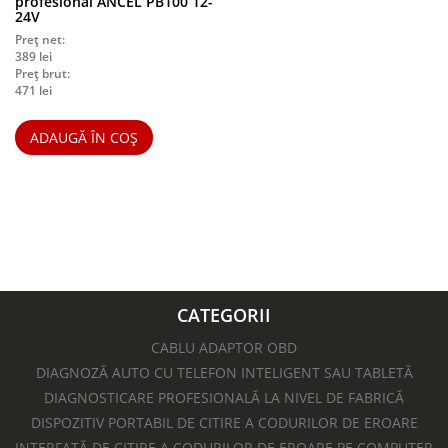
profesional ANCEL PB100 12-
24V
Preț net:
389
lei
Preț brut:
471
lei
ADAUGĂ ÎN COȘ
CATEGORII
CABLU ADAPTOR OBD
DIAGNOZĂ AUTO CU TELEFON INTELIGENT SAU TABLETĂ
DIAGNOSTICARE PROFESIONALĂ LA NIVEL DE FABRICĂ
DISPOZITIV PORTABIL DE CITIRE A CODURILOR DE EROARE
INTERFAȚĂ DE CITIRE A CODURILOR DE EROARE PE COMPUTER