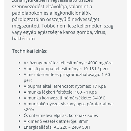
szennyeződést eltávolítja, valamint a
padlólapokon és a légkondicionálók
párologtatóján összegyűlő nedvességet
megszünteti. Többé nem lesz kellemetlen szag,
vagy egyéb egészségre káros gomba, vírus,
baktérium.
Technikai leírás:
Az ózongenerátor teljesítménye: 4000 mg/óra
A belső pumpa teljesítménye: 10-15 l / perc
A mérőberendeés programozhatósága: 1-60
perc
A pupma által létrehozott nyomás: 17 Kpa
A munka légköri feltétele: 100+-4 Kpa
A munka környezeti hőmérséklete: 5-40°C
A munkakörnyezet viszonylagos páratartalma:
<80%
Ózontermelési eljárás: koronakkisülés
A kimenő vezeték átmérője: 8mm
Energiaellátás: AC 220 – 240V 50H