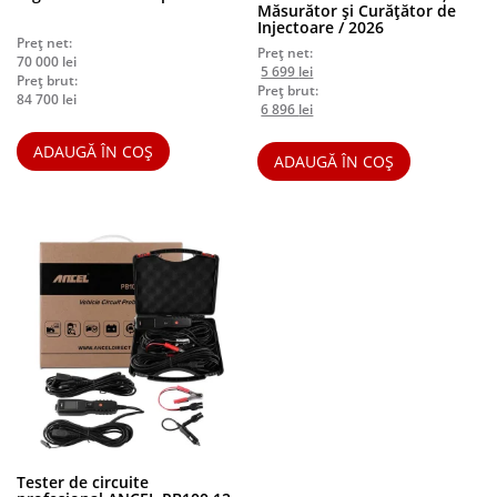
Măsurător și Curățător de
Injectoare / 2026
Preț net:
Preț net:
70 000
lei
Prețul
Prețul
5 699
lei
Preț brut:
inițial
curent
Preț brut:
84 700
lei
a
Prețul
este:
Prețul
6 896
lei
fost:
inițial
5
curent
5
a
699 lei.
este:
ADAUGĂ ÎN COȘ
ADAUGĂ ÎN COȘ
999 lei.
fost:
6
7
896 lei.
259 lei.
Tester de circuite