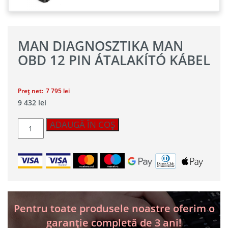
MAN DIAGNOSZTIKA MAN
OBD 12 PIN ÁTALAKÍTÓ KÁBEL
Preț net:
7 795
lei
9 432
lei
Cantitate
ADAUGĂ ÎN COȘ
MAN
diagnosztika
MAN
OBD
12
PIN
átalakító
kábel
Pentru toate produsele noastre oferim o
garanție completă de 3 ani!