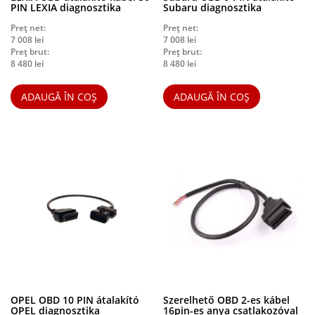
PIN LEXIA diagnosztika
Subaru diagnosztika
Preț net:
Preț net:
7 008
lei
7 008
lei
Preț brut:
Preț brut:
8 480
lei
8 480
lei
ADAUGĂ ÎN COȘ
ADAUGĂ ÎN COȘ
OPEL OBD 10 PIN átalakító
Szerelhető OBD 2-es kábel
OPEL diagnosztika
16pin-es anya csatlakozóval