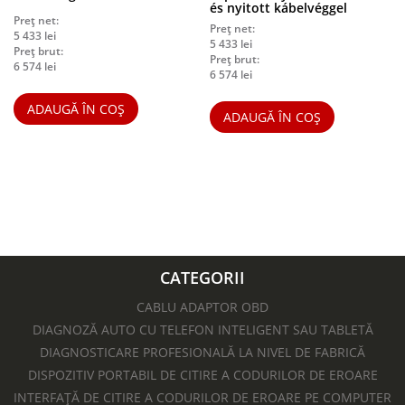
és nyitott kábelvéggel
Preț net:
Preț net:
5 433
lei
5 433
lei
Preț brut:
Preț brut:
6 574
lei
6 574
lei
ADAUGĂ ÎN COȘ
ADAUGĂ ÎN COȘ
CATEGORII
CABLU ADAPTOR OBD
DIAGNOZĂ AUTO CU TELEFON INTELIGENT SAU TABLETĂ
DIAGNOSTICARE PROFESIONALĂ LA NIVEL DE FABRICĂ
DISPOZITIV PORTABIL DE CITIRE A CODURILOR DE EROARE
INTERFAȚĂ DE CITIRE A CODURILOR DE EROARE PE COMPUTER