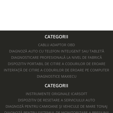
630 lei.
CATEGORII
CABLU ADAPTOR OBD
DIAGNOZĂ AUTO CU TELEFON INTELIGENT SAU TABLETĂ
DIAGNOSTICARE PROFESIONALĂ LA NIVEL DE FABRICĂ
DISPOZITIV PORTABIL DE CITIRE A CODURILOR DE EROARE
INTERFAȚĂ DE CITIRE A CODURILOR DE EROARE PE COMPUTER
DIAGNOSTICE MAXIECU
CATEGORII
INSTRUMENTE ORIGINALE ICARSOFT
DISPOZITIV DE RESETARE A SERVICIULUI AUTO
DIAGNOZĂ PENTRU CAMIOANE ȘI VEHICULE DE MARE TONAJ
DIAGNOZĂ PENTRU SISTEMUL DE MONITORIZARE A PRESIUNII