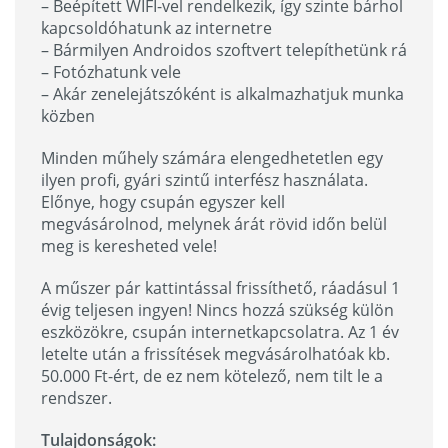
– Beépített WIFI-vel rendelkezik, így szinte bárhol
kapcsoldóhatunk az internetre
– Bármilyen Androidos szoftvert telepíthetünk rá
– Fotózhatunk vele
– Akár zenelejátszóként is alkalmazhatjuk munka
közben
Minden műhely számára elengedhetetlen egy
ilyen profi, gyári szintű interfész használata.
Előnye, hogy csupán egyszer kell
megvásárolnod, melynek árát rövid időn belül
meg is keresheted vele!
A műszer pár kattintással frissíthető, ráadásul 1
évig teljesen ingyen! Nincs hozzá szükség külön
eszközökre, csupán internetkapcsolatra. Az 1 év
letelte után a frissítések megvásárolhatóak kb.
50.000 Ft-ért, de ez nem kötelező, nem tilt le a
rendszer.
Tulajdonságok: