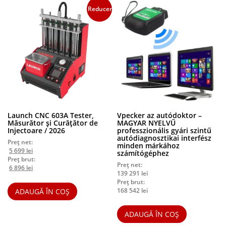
Reduceri!
Launch CNC 603A Tester,
Vpecker az autódoktor –
Măsurător și Curățător de
MAGYAR NYELVŰ
Injectoare / 2026
professzionális gyári szintű
autódiagnosztikai interfész
Preț net:
minden márkához
Prețul
Prețul
5 699
lei
számítógéphez
inițial
curent
Preț brut:
Preț net:
a
Prețul
este:
Prețul
6 896
lei
139 291
lei
fost:
inițial
5
curent
Preț brut:
5
a
699 lei.
este:
168 542
lei
ADAUGĂ ÎN COȘ
999 lei.
fost:
6
7
896 lei.
259 lei.
ADAUGĂ ÎN COȘ