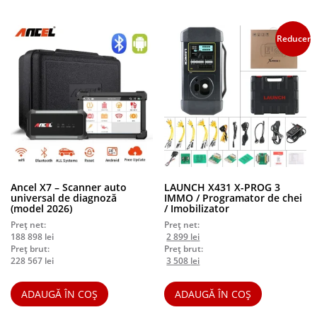
Reduceri!
Ancel X7 – Scanner auto
LAUNCH X431 X-PROG 3
universal de diagnoză
IMMO / Programator de chei
(model 2026)
/ Imobilizator
Preț net:
Preț net:
Prețul
Prețul
188 898
lei
2 899
lei
inițial
curent
Preț brut:
Preț brut:
a
Prețul
este:
Prețul
228 567
lei
3 508
lei
fost:
inițial
2
curent
3
a
899 lei.
este:
ADAUGĂ ÎN COȘ
ADAUGĂ ÎN COȘ
000 lei.
fost:
3
3
508 lei.