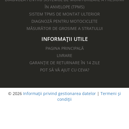
ÎN ANVELOPE (TPMS)
SISTEM TPMS DE MONTAT ULTERIOR
DIAGNOZĂ PENTRU MOTOCICLETE​
MĂSURĂTOR DE GROSIME A STRATULUI
INFORMAȚII UTILE
PAGINA PRINCIPALĂ
LIVRARE
GARANȚIE DE RETURNARE ÎN 14 ZILE
POT SĂ VĂ AJUT CU CEVA?
© 2026
Informații privind gestionarea datelor
|
Termeni și
condiții