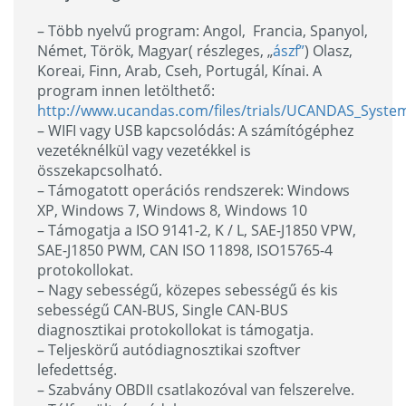
– Több nyelvű program: Angol, Francia, Spanyol,
Német, Török, Magyar( részleges, „
ászf”
) Olasz,
Koreai, Finn, Arab, Cseh, Portugál, Kínai. A
program innen letölthető:
http://www.ucandas.com/files/trials/UCANDAS_Syste
– WIFI vagy USB kapcsolódás: A számítógéphez
vezetéknélkül vagy vezetékkel is
összekapcsolható.
– Támogatott operációs rendszerek: Windows
XP, Windows 7, Windows 8, Windows 10
– Támogatja a ISO 9141-2, K / L, SAE-J1850 VPW,
SAE-J1850 PWM, CAN ISO 11898, ISO15765-4
protokollokat.
– Nagy sebességű, közepes sebességű és kis
sebességű CAN-BUS, Single CAN-BUS
diagnosztikai protokollokat is támogatja.
– Teljeskörű autódiagnosztikai szoftver
lefedettség.
– Szabvány OBDII csatlakozóval van felszerelve.