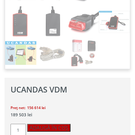
UCANDAS VDM
Preț net:
156 614
lei
189 503
lei
Cantitate
ADAUGĂ ÎN COȘ
UCANDAS