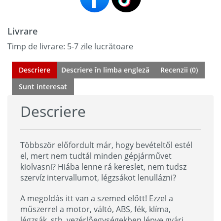
Livrare
Timp de livrare: 5-7 zile lucrătoare
Descriere
Descriere în limba engleză
Recenzii (0)
Sunt interesat
Descriere
Többször előfordult már, hogy bevételtől estél
el, mert nem tudtál minden gépjárművet
kiolvasni? Hiába lenne rá kereslet, nem tudsz
szervíz intervallumot, légzsákot lenullázni?
A megoldás itt van a szemed előtt! Ezzel a
műszerrel a motor, váltó, ABS, fék, klíma,
légzsák, stb. vezérlőegységekben lépve gyári