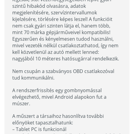
szintű hibakód olvasásra, adatok
megjelenítésére, szervízintervallumok
kijelzésére, törlésére képes leszel! A funkcióit
nem csak gyári szinten látja el, hanem több,
mint 70 márka gépjárműveivel kompatibilis!
Egyszerűen és kényelmesen tudod használni,
mivel vezeték nélkül csatlakoztathatod, így nem
kell közvetlenül az autó mellett lenned:
nagyjából 10 méteres hatósugárral rendelkezik.
Nem csupán a szabványos OBD csatlakozóval
tud kommunikálni.
A rendszerfrissítés egy gombnyomással
elvégezhető, mivel Android alapokon fut a
múszer.
A műszert a társaihoz hasonlítva további
előnyöket tapasztalhatunk:
– Tablet PC is funkcionál