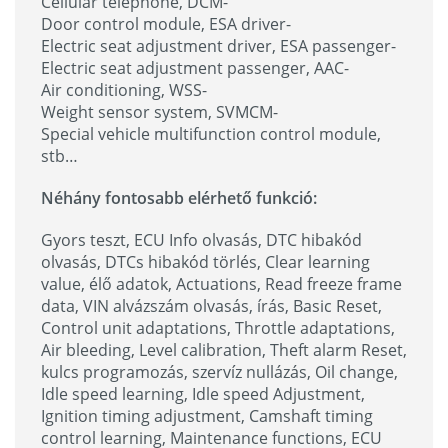
Cellular telephone, DCM-
Door control module, ESA driver-
Electric seat adjustment driver, ESA passenger-
Electric seat adjustment passenger, AAC-
Air conditioning, WSS-
Weight sensor system, SVMCM-
Special vehicle multifunction control module,
stb…
Néhány fontosabb elérhető funkció:
Gyors teszt, ECU Info olvasás, DTC hibakód
olvasás, DTCs hibakód törlés, Clear learning
value, élő adatok, Actuations, Read freeze frame
data, VIN alvázszám olvasás, írás, Basic Reset,
Control unit adaptations, Throttle adaptations,
Air bleeding, Level calibration, Theft alarm Reset,
kulcs programozás, szervíz nullázás, Oil change,
Idle speed learning, Idle speed Adjustment,
Ignition timing adjustment, Camshaft timing
control learning, Maintenance functions, ECU