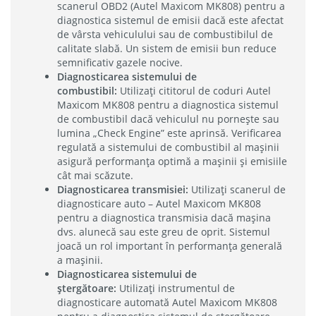
scanerul OBD2 (Autel Maxicom MK808) pentru a
diagnostica sistemul de emisii dacă este afectat
de vârsta vehiculului sau de combustibilul de
calitate slabă. Un sistem de emisii bun reduce
semnificativ gazele nocive.
Diagnosticarea sistemului de
combustibil:
Utilizați cititorul de coduri Autel
Maxicom MK808 pentru a diagnostica sistemul
de combustibil dacă vehiculul nu pornește sau
lumina „Check Engine” este aprinsă. Verificarea
regulată a sistemului de combustibil al mașinii
asigură performanța optimă a mașinii și emisiile
cât mai scăzute.
Diagnosticarea transmisiei:
Utilizați scanerul de
diagnosticare auto – Autel Maxicom MK808
pentru a diagnostica transmisia dacă mașina
dvs. alunecă sau este greu de oprit. Sistemul
joacă un rol important în performanța generală
a mașinii.
Diagnosticarea sistemului de
ștergătoare:
Utilizați instrumentul de
diagnosticare automată Autel Maxicom MK808