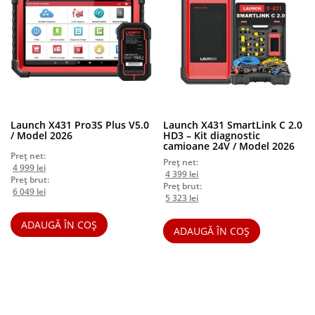
Launch X431 Pro3S Plus V5.0
Launch X431 SmartLink C 2.0
/ Model 2026
HD3 – Kit diagnostic
camioane 24V / Model 2026
Preț net:
Preț net:
Prețul
Prețul
4 999
lei
Prețul
Prețul
4 399
lei
inițial
curent
Preț brut:
inițial
curent
Preț brut:
a
Prețul
este:
Prețul
6 049
lei
a
Prețul
este:
Prețul
5 323
lei
fost:
inițial
4
curent
fost:
inițial
4
curent
5
a
999 lei.
este:
4
a
399 lei.
este:
ADAUGĂ ÎN COȘ
499 lei.
fost:
6
ADAUGĂ ÎN COȘ
699 lei.
fost:
5
6
049 lei.
5
323 lei.
654 lei.
686 lei.