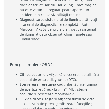
pentru a diagnostica sistemul de ștergătoare
dacă observați sărituri sau dungi. Dacă mașina
nu este verificată regulat, poate apărea un
accident din cauza vizibilității reduse.
Diagnosticarea sistemului de iluminat:
Utilizați
scanerul de diagnosticare completă – Autel
Maxicom MK808 pentru a diagnostica sistemul
de iluminat dacă observați clipiri rapide sau
lumini slabe.
Funcții complete OBD2:
Citirea codurilor:
Afișează descrierea detaliată a
codului de eroare diagnostic (DTC).
Ștergerea și resetarea codurilor:
Stinge lumina
de avertizare „Check Engine” (MIL), șterge
codurile și resetează monitoarele.
Flux de date:
Citește și afișează fluxul de date
ECU/PCM în timp real, graficizează funcțiile și
stochează datele cadru înregistrate.