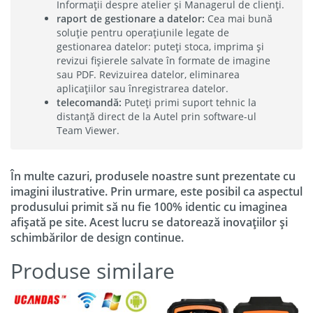
Informații despre atelier și Managerul de clienți.
raport de gestionare a datelor:
Cea mai bună
soluție pentru operațiunile legate de
gestionarea datelor: puteți stoca, imprima și
revizui fișierele salvate în formate de imagine
sau PDF. Revizuirea datelor, eliminarea
aplicațiilor sau înregistrarea datelor.
telecomandă:
Puteți primi suport tehnic la
distanță direct de la Autel prin software-ul
Team Viewer.
În multe cazuri, produsele noastre sunt prezentate cu
imagini ilustrative. Prin urmare, este posibil ca aspectul
produsului primit să nu fie 100% identic cu imaginea
afișată pe site. Acest lucru se datorează inovațiilor și
schimbărilor de design continue.
Produse similare