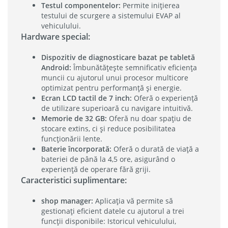
Testul componentelor:
Permite inițierea
testului de scurgere a sistemului EVAP al
vehiculului.
Hardware special:
Dispozitiv de diagnosticare bazat pe tabletă
Android:
Îmbunătățește semnificativ eficiența
muncii cu ajutorul unui procesor multicore
optimizat pentru performanță și energie.
Ecran LCD tactil de 7 inch:
Oferă o experiență
de utilizare superioară cu navigare intuitivă.
Memorie de 32 GB:
Oferă nu doar spațiu de
stocare extins, ci și reduce posibilitatea
funcționării lente.
Baterie încorporată:
Oferă o durată de viață a
bateriei de până la 4,5 ore, asigurând o
experiență de operare fără griji.
Caracteristici suplimentare:
shop manager:
Aplicația vă permite să
gestionați eficient datele cu ajutorul a trei
funcții disponibile: Istoricul vehiculului,