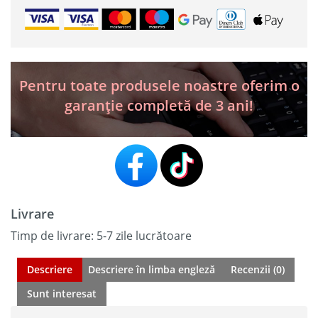
MK808S-
TS
/
Diagnosticare
completă
a
Pentru toate produsele noastre oferim o
sistemului
garanție completă de 3 ani!
+
Suport
complet
TPMS
Livrare
Timp de livrare: 5-7 zile lucrătoare
Descriere
Descriere în limba engleză
Recenzii (0)
Sunt interesat