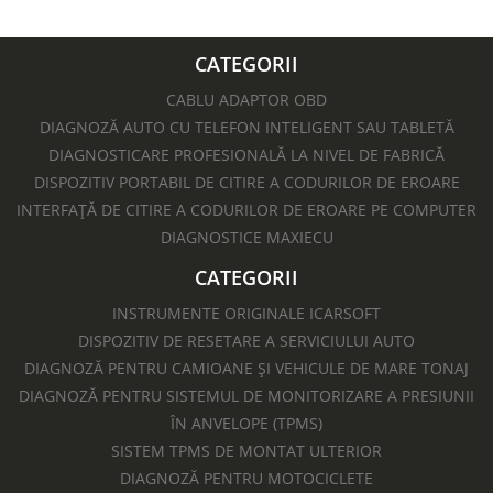
CATEGORII
CABLU ADAPTOR OBD
DIAGNOZĂ AUTO CU TELEFON INTELIGENT SAU TABLETĂ
DIAGNOSTICARE PROFESIONALĂ LA NIVEL DE FABRICĂ
DISPOZITIV PORTABIL DE CITIRE A CODURILOR DE EROARE
INTERFAȚĂ DE CITIRE A CODURILOR DE EROARE PE COMPUTER
DIAGNOSTICE MAXIECU
CATEGORII
INSTRUMENTE ORIGINALE ICARSOFT
DISPOZITIV DE RESETARE A SERVICIULUI AUTO
DIAGNOZĂ PENTRU CAMIOANE ȘI VEHICULE DE MARE TONAJ
DIAGNOZĂ PENTRU SISTEMUL DE MONITORIZARE A PRESIUNII
ÎN ANVELOPE (TPMS)
SISTEM TPMS DE MONTAT ULTERIOR
DIAGNOZĂ PENTRU MOTOCICLETE​