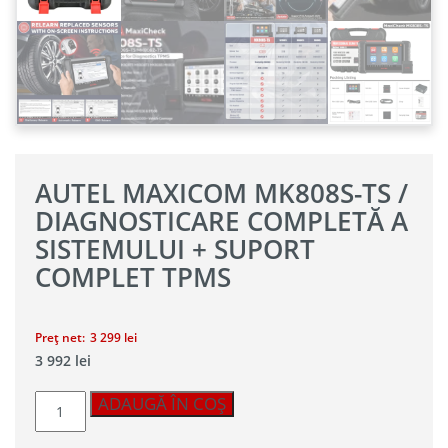
AUTEL MAXICOM MK808S-TS /
DIAGNOSTICARE COMPLETĂ A
SISTEMULUI + SUPORT
COMPLET TPMS
Preț net:
3 299
lei
3 992
lei
Cantitate
ADAUGĂ ÎN COȘ
Autel
MaxiCom