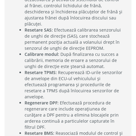
al frânei, controlul lichidului de frână,
deschiderea și închiderea plăcuțelor de frână și
ajustarea frânei după înlocuirea discului sau
plăcuței.
Resetare SAS:
Efectuează calibrarea senzorului
de unghi de direcție (SAS), care stochează
permanent poziția actuală a volanului drept în
senzorul de unghi de direcție EEPROM.
Calibrare modul:
După finalizarea cu succes a
calibrării, memoria de eroare a senzorului de
unghi de direcție este ștearsă automat.
Resetare TPMS:
Recuperează ID-urile senzorilor
de anvelope din ECU-ul vehiculului și
efectuează programarea și procedurile de
resetare a TPMS după înlocuirea senzorilor de
anvelope.
Regenerare DPF:
Efectuează procedura de
regenerare care include operațiunea de
curățare a DPF pentru a elimina blocajele prin
arderea continuă a particulelor capturate în
filtrul DPF.
Resetare BMS:
Reasociază modulul de control și