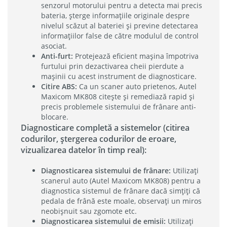
senzorul motorului pentru a detecta mai precis
bateria, șterge informațiile originale despre
nivelul scăzut al bateriei și previne detectarea
informațiilor false de către modulul de control
asociat.
Anti-furt:
Protejează eficient mașina împotriva
furtului prin dezactivarea cheii pierdute a
mașinii cu acest instrument de diagnosticare.
Citire ABS:
Ca un scaner auto prietenos, Autel
Maxicom MK808 citește și remediază rapid și
precis problemele sistemului de frânare anti-
blocare.
Diagnosticare completă a sistemelor (citirea
codurilor, ștergerea codurilor de eroare,
vizualizarea datelor în timp real):
Diagnosticarea sistemului de frânare:
Utilizați
scanerul auto (Autel Maxicom MK808) pentru a
diagnostica sistemul de frânare dacă simțiți că
pedala de frână este moale, observați un miros
neobișnuit sau zgomote etc.
Diagnosticarea sistemului de emisii:
Utilizați