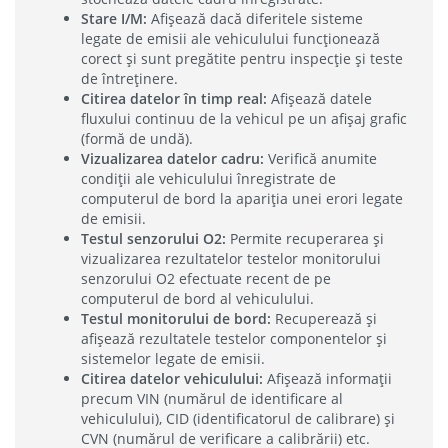
Stare I/M:
Afișează dacă diferitele sisteme
legate de emisii ale vehiculului funcționează
corect și sunt pregătite pentru inspecție și teste
de întreținere.
Citirea datelor în timp real:
Afișează datele
fluxului continuu de la vehicul pe un afișaj grafic
(formă de undă).
Vizualizarea datelor cadru:
Verifică anumite
condiții ale vehiculului înregistrate de
computerul de bord la apariția unei erori legate
de emisii.
Testul senzorului O2:
Permite recuperarea și
vizualizarea rezultatelor testelor monitorului
senzorului O2 efectuate recent de pe
computerul de bord al vehiculului.
Testul monitorului de bord:
Recuperează și
afișează rezultatele testelor componentelor și
sistemelor legate de emisii.
Citirea datelor vehiculului:
Afișează informații
precum VIN (numărul de identificare al
vehiculului), CID (identificatorul de calibrare) și
CVN (numărul de verificare a calibrării) etc.