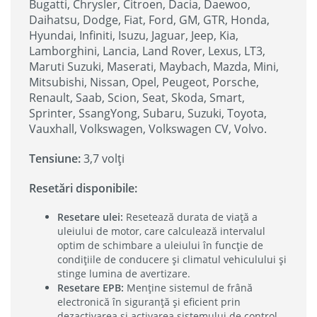
Bugatti, Chrysler, Citroen, Dacia, Daewoo,
Daihatsu, Dodge, Fiat, Ford, GM, GTR, Honda,
Hyundai, Infiniti, Isuzu, Jaguar, Jeep, Kia,
Lamborghini, Lancia, Land Rover, Lexus, LT3,
Maruti Suzuki, Maserati, Maybach, Mazda, Mini,
Mitsubishi, Nissan, Opel, Peugeot, Porsche,
Renault, Saab, Scion, Seat, Skoda, Smart,
Sprinter, SsangYong, Subaru, Suzuki, Toyota,
Vauxhall, Volkswagen, Volkswagen CV, Volvo.
Tensiune:
3,7 volți
Resetări disponibile:
Resetare ulei:
Resetează durata de viață a
uleiului de motor, care calculează intervalul
optim de schimbare a uleiului în funcție de
condițiile de conducere și climatul vehiculului și
stinge lumina de avertizare.
Resetare EPB:
Menține sistemul de frână
electronică în siguranță și eficient prin
dezactivarea și activarea sistemului de control