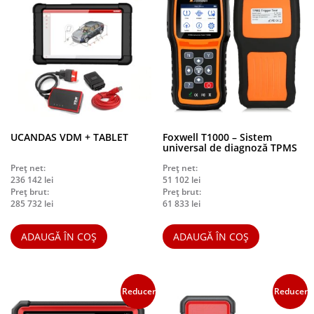
UCANDAS VDM + TABLET
Foxwell T1000 – Sistem
universal de diagnoză TPMS
Preț net:
Preț net:
236 142
lei
51 102
lei
Preț brut:
Preț brut:
285 732
lei
61 833
lei
ADAUGĂ ÎN COȘ
ADAUGĂ ÎN COȘ
Reduceri!
Reduceri!